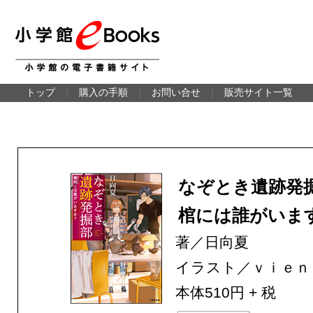
トップ
｜
購入の手順
｜
お問い合せ
｜
販売サイト一覧
なぞとき遺跡発
棺には誰がいま
著／日向夏
イラスト／ｖｉｅｎ
本体510円 + 税