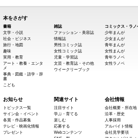
本をさがす
書籍
雑誌
コミックス・ラノ
文学・小説
ファッション・美容誌
少年まんが
社会・ビジネス
情報誌
少女まんが
旅行・地図
男性コミック誌
青年まんが
趣味
女性コミック誌
女性まんが
実用・教育
児童・学習誌
青年ラノベ
アート・教養・エンタ
文芸・教育誌・その他
女性ラノベ
メ
ウイークリーブック
事典・図鑑・語学・辞
書
こども
お知らせ
関連サイト
会社情報
トピックス一覧
注目サイト
会社概要・所在地
サイン会・イベント
学ぶ・育てる
沿革・歴史
各賞・作品募集
楽しむ
人事採用
テレビ・映画化情報
応募する
アルバイト情報
プレゼント
Webコンテンツ
会社見学要項