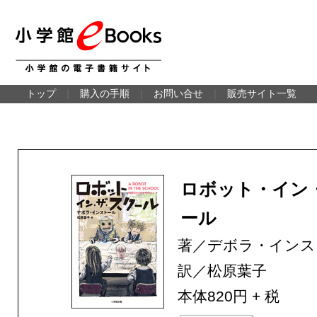
トップ
｜
購入の手順
｜
お問い合せ
｜
販売サイト一覧
ロボット・イン
ール
著／デボラ・インス
訳／松原葉子
本体820円 + 税