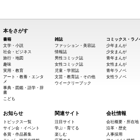
本をさがす
書籍
雑誌
コミックス・ラノ
文学・小説
ファッション・美容誌
少年まんが
社会・ビジネス
情報誌
少女まんが
旅行・地図
男性コミック誌
青年まんが
趣味
女性コミック誌
女性まんが
実用・教育
児童・学習誌
青年ラノベ
アート・教養・エンタ
文芸・教育誌・その他
女性ラノベ
メ
ウイークリーブック
事典・図鑑・語学・辞
書
こども
お知らせ
関連サイト
会社情報
トピックス一覧
注目サイト
会社概要・所在地
サイン会・イベント
学ぶ・育てる
沿革・歴史
各賞・作品募集
楽しむ
人事採用