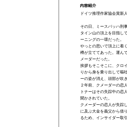
ドイツ推理作家協会賞新
その日、ミースバッハ刑
タイン山の頂上を目指し
ーニングの一環だった。
やっとの思いで頂上に着
樽が立ててあった。運ん
メーダーだった。
挨拶もそこそこに、クロ
りから身を乗り出して嘔
ーの姿が消え、頭部が吹
２年前、クメーダーの恋
トナーはその失踪中の恋
聞かされていた。
クメーダーの恋人が失踪
に及ぶ大金を義父から借
るため、インサイダー取