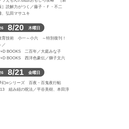
ドラえもんの国語おもしろ攻略 ［新
版］読解力がつく／藤子・Ｆ・不二
雄、弘田マサユキ
8/20
26
木曜日
教育技術 小一～小六 ～特別復刊！
～／
P+D BOOKS 二百年／大庭みな子
P+D BOOKS 西洋色豪伝／獅子文六
8/21
26
金曜日
夢幻∞シリーズ 百夜・百鬼夜行帖
113 組み紐の呪法／平谷美樹、本田淳