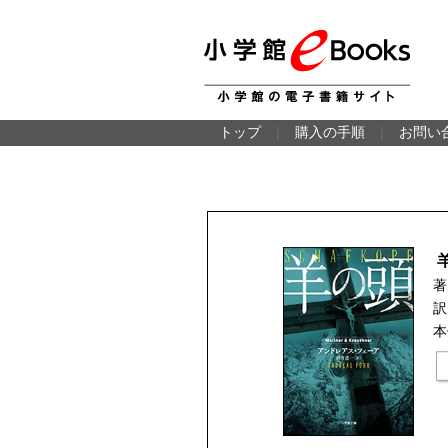
トップ
｜
購入の手順
｜
お問い
著
訳
本