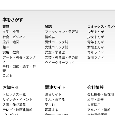
本をさがす
書籍
雑誌
コミックス・ラノ
文学・小説
ファッション・美容誌
少年まんが
社会・ビジネス
情報誌
少女まんが
旅行・地図
男性コミック誌
青年まんが
趣味
女性コミック誌
女性まんが
実用・教育
児童・学習誌
青年ラノベ
アート・教養・エンタ
文芸・教育誌・その他
女性ラノベ
メ
ウイークリーブック
事典・図鑑・語学・辞
書
こども
お知らせ
関連サイト
会社情報
トピックス一覧
注目サイト
会社概要・所在地
サイン会・イベント
学ぶ・育てる
沿革・歴史
各賞・作品募集
楽しむ
人事採用
テレビ・映画化情報
応募する
アルバイト情報
プレゼント
Webコンテンツ
会社見学要項