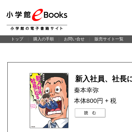
トップ
｜
購入の手順
｜
お問い合せ
｜
販売サイト一覧
新入社員、社長
秦本幸弥
本体800円 + 税