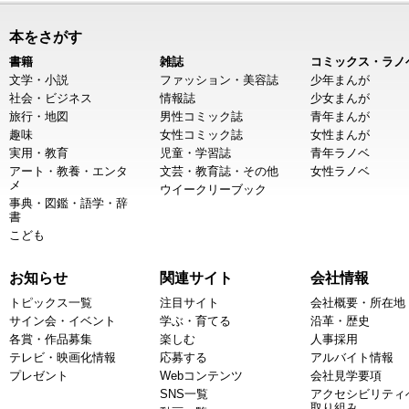
本をさがす
書籍
雑誌
コミックス・ラノ
文学・小説
ファッション・美容誌
少年まんが
社会・ビジネス
情報誌
少女まんが
旅行・地図
男性コミック誌
青年まんが
趣味
女性コミック誌
女性まんが
実用・教育
児童・学習誌
青年ラノベ
アート・教養・エンタ
文芸・教育誌・その他
女性ラノベ
メ
ウイークリーブック
事典・図鑑・語学・辞
書
こども
お知らせ
関連サイト
会社情報
トピックス一覧
注目サイト
会社概要・所在地
サイン会・イベント
学ぶ・育てる
沿革・歴史
各賞・作品募集
楽しむ
人事採用
テレビ・映画化情報
応募する
アルバイト情報
プレゼント
Webコンテンツ
会社見学要項
SNS一覧
アクセシビリティ
取り組み