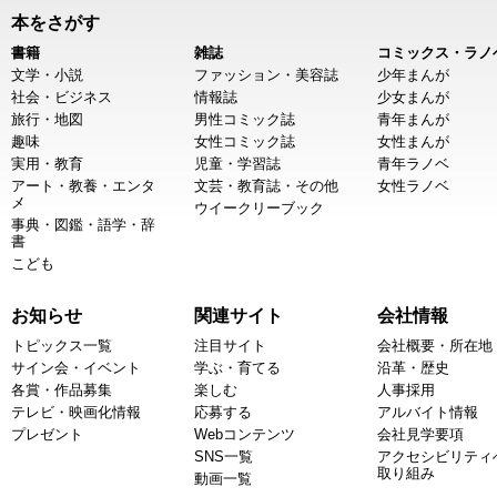
本をさがす
書籍
雑誌
コミックス・ラノ
文学・小説
ファッション・美容誌
少年まんが
社会・ビジネス
情報誌
少女まんが
旅行・地図
男性コミック誌
青年まんが
趣味
女性コミック誌
女性まんが
実用・教育
児童・学習誌
青年ラノベ
アート・教養・エンタ
文芸・教育誌・その他
女性ラノベ
メ
ウイークリーブック
事典・図鑑・語学・辞
書
こども
お知らせ
関連サイト
会社情報
トピックス一覧
注目サイト
会社概要・所在地
サイン会・イベント
学ぶ・育てる
沿革・歴史
各賞・作品募集
楽しむ
人事採用
テレビ・映画化情報
応募する
アルバイト情報
プレゼント
Webコンテンツ
会社見学要項
SNS一覧
アクセシビリティ
取り組み
動画一覧