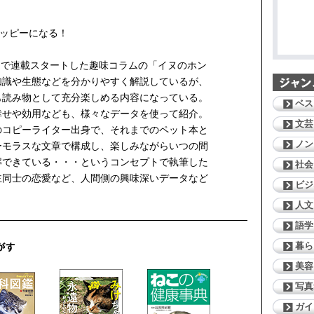
ハッピーになる！
ストで連載スタートした趣味コラムの「イヌのホン
知識や生態などを分かりやすく解説しているが、
も読み物として充分楽しめる内容になっている。
ベス
幸せや効用なども、様々なデータを使って紹介。
文芸
のコピーライター出身で、それまでのペット本と
ノン
ーモラスな文章で構成し、楽しみながらいつの間
解できている・・・というコンセプトで執筆した
社会
主同士の恋愛など、人間側の興味深いデータなど
ビジ
人文
語学
暮ら
美容
写真
ガイ