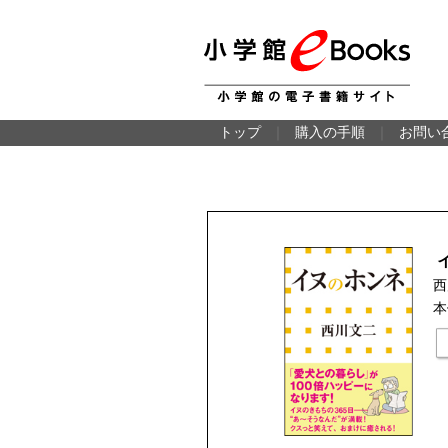
トップ
｜
購入の手順
｜
お問い
西
本