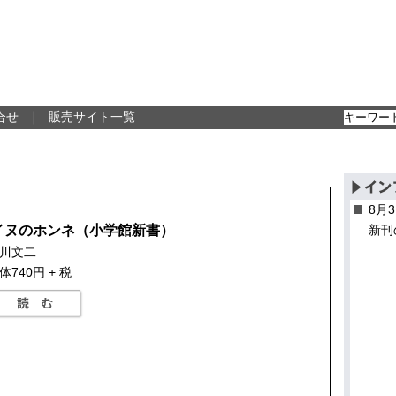
合せ
｜
販売サイト一覧
8月
イヌのホンネ（小学館新書）
新刊
川文二
体740円 + 税