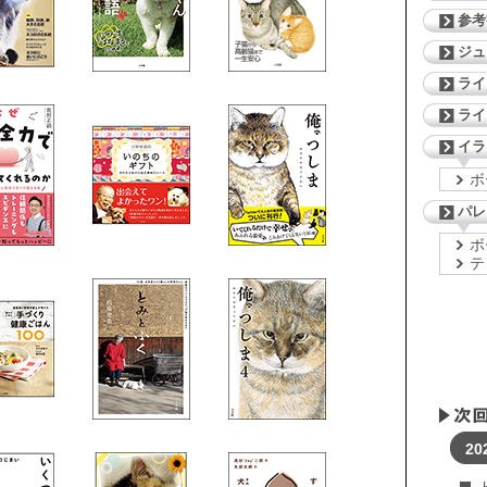
参考
ジ
ライ
ライ
イラ
ボ
パレ
ボ
テ
20