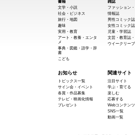
書籍
雑誌
文学・小説
ファッション・
社会・ビジネス
情報誌
旅行・地図
男性コミック誌
趣味
女性コミック誌
実用・教育
児童・学習誌
アート・教養・エンタ
文芸・教育誌・
メ
ウイークリーブ
事典・図鑑・語学・辞
書
こども
お知らせ
関連サイト
トピックス一覧
注目サイト
サイン会・イベント
学ぶ・育てる
各賞・作品募集
楽しむ
テレビ・映画化情報
応募する
プレゼント
Webコンテンツ
SNS一覧
動画一覧