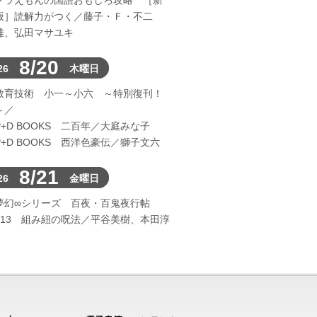
ドラえもんの国語おもしろ攻略 ［新
版］読解力がつく／藤子・Ｆ・不二
雄、弘田マサユキ
8/20
26
木曜日
教育技術 小一～小六 ～特別復刊！
～／
P+D BOOKS 二百年／大庭みな子
P+D BOOKS 西洋色豪伝／獅子文六
8/21
26
金曜日
夢幻∞シリーズ 百夜・百鬼夜行帖
113 組み紐の呪法／平谷美樹、本田淳