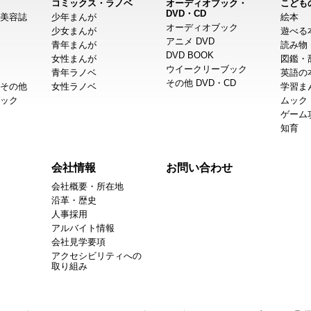
コミックス・ラノベ
オーディオブック・
こども
DVD・CD
美容誌
少年まんが
絵本
オーディオブック
少女まんが
遊べる
アニメ DVD
青年まんが
読み物
DVD BOOK
女性まんが
図鑑・
ウイークリーブック
青年ラノベ
英語の
その他 DVD・CD
その他
女性ラノベ
学習ま
ック
ムック
ゲーム
知育
会社情報
お問い合わせ
会社概要・所在地
沿革・歴史
人事採用
アルバイト情報
会社見学要項
アクセシビリティへの
取り組み