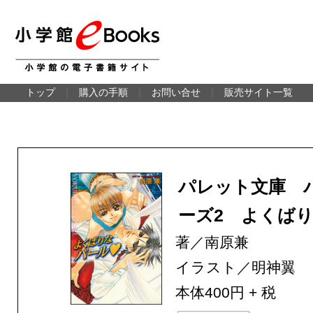
トップ
｜
購入の手順
｜
お問い合せ
｜
販売サイト一覧
パレット文庫 
ーズ2 よくば
著／南原兼
イラスト／明神翼
本体400円 + 税