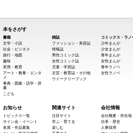
本をさがす
書籍
雑誌
コミックス・ラノ
文学・小説
ファッション・美容誌
少年まんが
社会・ビジネス
情報誌
少女まんが
旅行・地図
男性コミック誌
青年まんが
趣味
女性コミック誌
女性まんが
実用・教育
児童・学習誌
青年ラノベ
アート・教養・エンタ
文芸・教育誌・その他
女性ラノベ
メ
ウイークリーブック
事典・図鑑・語学・辞
書
こども
お知らせ
関連サイト
会社情報
トピックス一覧
注目サイト
会社概要・所在地
サイン会・イベント
学ぶ・育てる
沿革・歴史
各賞・作品募集
楽しむ
人事採用