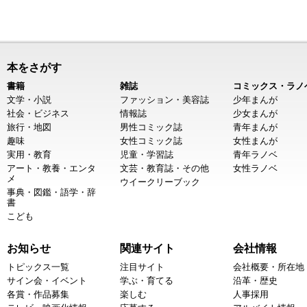
本をさがす
書籍
雑誌
コミックス・ラノ
文学・小説
ファッション・美容誌
少年まんが
社会・ビジネス
情報誌
少女まんが
旅行・地図
男性コミック誌
青年まんが
趣味
女性コミック誌
女性まんが
実用・教育
児童・学習誌
青年ラノベ
アート・教養・エンタ
文芸・教育誌・その他
女性ラノベ
メ
ウイークリーブック
事典・図鑑・語学・辞
書
こども
お知らせ
関連サイト
会社情報
トピックス一覧
注目サイト
会社概要・所在地
サイン会・イベント
学ぶ・育てる
沿革・歴史
各賞・作品募集
楽しむ
人事採用