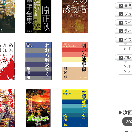
参考
ジ
ライ
ライ
イラ
ボ
パレ
ボ
テ
20