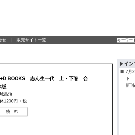
合せ
｜
販売サイト一覧
7月
P+D BOOKS 志ん生一代 上・下巻 合
ト！
新刊
本版
城昌治
体1200円 + 税