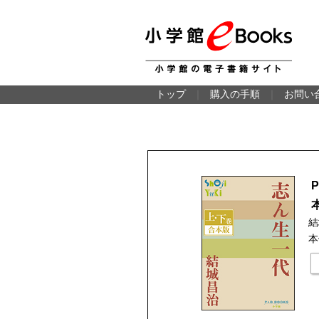
トップ
｜
購入の手順
｜
お問い
結
本