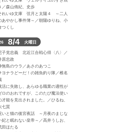
それいゆ文庫 ヴェルサイユのすき焼
き／森山侑紀、史歩
それいゆ文庫 弦月と太陽４ ～二人
のあやかし事件簿～／朝陽ゆりね、小
倉つくし
8/4
26
火曜日
尼子党忠義 北近江合戦心得〈八〉／
井原忠政
神無島のウラ／あさのあつこ
サヨナラどーだ！の雑魚釣り隊／椎名
誠
就活に失敗し、あらゆる職業の適性が
ゼロのおれですが、このたび魔法使い
の才能を見出されました。／ひるね、
六七質
呪いと猫の後宮夜話 ～月夜のまじな
い妃と眠れない皇帝～／高井うしお、
武田ほたる