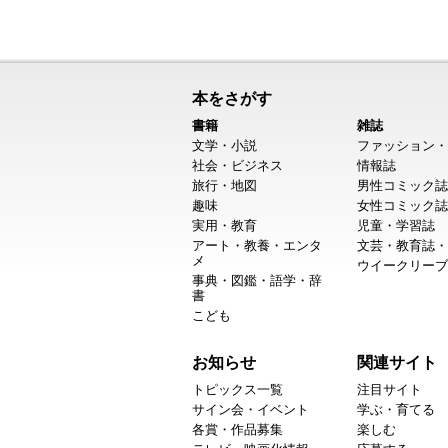
本をさがす
書籍
雑誌
文学・小説
ファッション・
社会・ビジネス
情報誌
旅行・地図
男性コミック誌
趣味
女性コミック誌
実用・教育
児童・学習誌
アート・教養・エンタ
文芸・教育誌・
メ
ウイークリーブ
事典・図鑑・語学・辞
書
こども
お知らせ
関連サイト
トピックス一覧
注目サイト
サイン会・イベント
学ぶ・育てる
各賞・作品募集
楽しむ