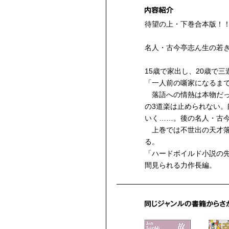
待望の上・下巻合本版！
名人・古今亭志ん生の若
15歳で家出し、20歳で
「一人前の噺家になるま
落語への情熱は本物だっ
の3道楽は止められない
いく……。後の名人・古
上巻では不世出の天才落
る。
「ハードボイルド小説の
間見られる力作長編。