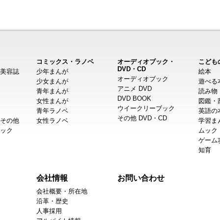
コミックス・ラノベ
オーディオブック・
こども
DVD・CD
美容誌
少年まんが
絵本
オーディオブック
少女まんが
遊べる
アニメ DVD
青年まんが
読み物
DVD BOOK
女性まんが
図鑑・
ウイークリーブック
青年ラノベ
英語の
その他 DVD・CD
その他
女性ラノベ
学習ま
ック
ムック
ゲーム
知育
会社情報
お問い合わせ
会社概要・所在地
沿革・歴史
人事採用