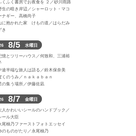
ふくふく書房でお夜食を ２／砂川雨路
野生の暗き岸辺／シャーロット・マコ
ーナギー、高橋尚子
山に抱かれた家 けもの道／はらだみ
ずき
8/5
26
水曜日
記憶とツリーハウス／何致和、三浦裕
子
中途半端な旅人は語る／鈴木保奈美
ぼくのうみ／ｎａｋａｂａｎ
星の集う場所／伊藤佐凪
8/7
26
金曜日
大人かわいいシールのハンドブック／
シール大臣
永尾柚乃ファーストフォトエッセイ
ゆのものがたり／永尾柚乃