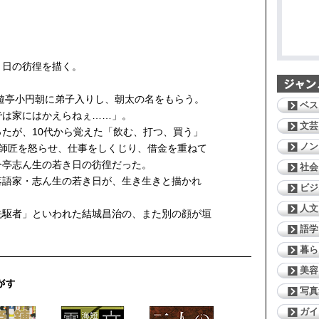
！
き日の彷徨を描く。
三遊亭小円朝に弟子入りし、朝太の名をもらう。
ベス
では家にはかえらねぇ……」。
文芸
たが、10代から覚えた「飲む、打つ、買う」
ノン
。師匠を怒らせ、仕事をしくじり、借金を重ねて
今亭志ん生の若き日の彷徨だった。
社会
語家・志ん生の若き日が、生き生きと描かれ
ビジ
人文
先駆者」といわれた結城昌治の、また別の顔が垣
語学
暮ら
美容
写真
ガイ