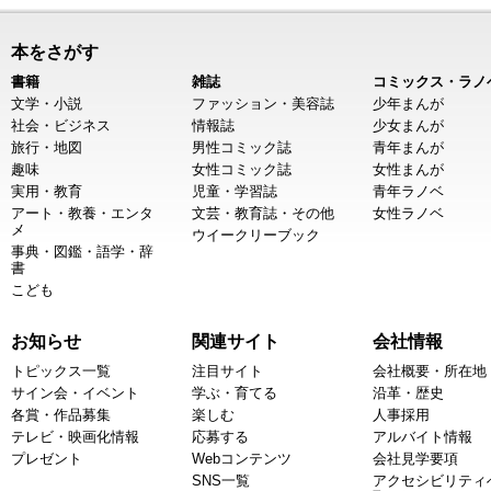
本をさがす
書籍
雑誌
コミックス・ラノ
文学・小説
ファッション・美容誌
少年まんが
社会・ビジネス
情報誌
少女まんが
旅行・地図
男性コミック誌
青年まんが
趣味
女性コミック誌
女性まんが
実用・教育
児童・学習誌
青年ラノベ
アート・教養・エンタ
文芸・教育誌・その他
女性ラノベ
メ
ウイークリーブック
事典・図鑑・語学・辞
書
こども
お知らせ
関連サイト
会社情報
トピックス一覧
注目サイト
会社概要・所在地
サイン会・イベント
学ぶ・育てる
沿革・歴史
各賞・作品募集
楽しむ
人事採用
テレビ・映画化情報
応募する
アルバイト情報
プレゼント
Webコンテンツ
会社見学要項
SNS一覧
アクセシビリティ