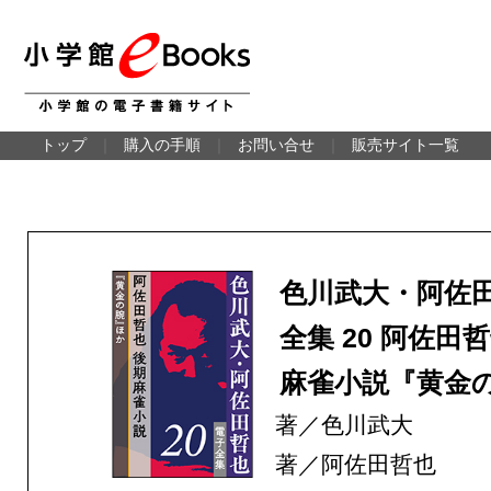
トップ
｜
購入の手順
｜
お問い合せ
｜
販売サイト一覧
色川武大・阿佐田
全集 20 阿佐田
麻雀小説『黄金
著／色川武大
著／阿佐田哲也