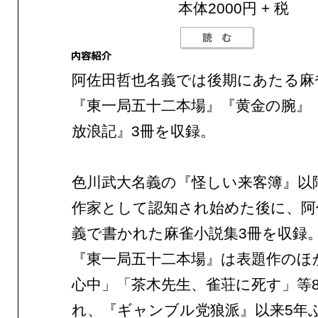
本体2000円 + 税
阿佐田哲也名義では後期にあたる麻
『東一局五十二本場』『黄金の腕』
放浪記』3冊を収録。
色川武大名義の『怪しい来客簿』以
作家として認知され始めた後に、阿
義で書かれた麻雀小説集3冊を収録
『東一局五十二本場』は表題作のほ
心中」「茶木先生、雀荘に死す」等
れ、『ギャンブル党狼派』以来5年