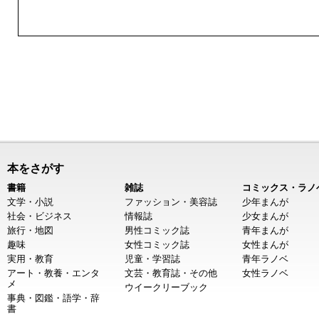
本をさがす
書籍
雑誌
コミックス・ラノ
文学・小説
ファッション・美容誌
少年まんが
社会・ビジネス
情報誌
少女まんが
旅行・地図
男性コミック誌
青年まんが
趣味
女性コミック誌
女性まんが
実用・教育
児童・学習誌
青年ラノベ
アート・教養・エンタ
文芸・教育誌・その他
女性ラノベ
メ
ウイークリーブック
事典・図鑑・語学・辞
書