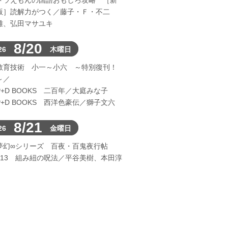
ドラえもんの国語おもしろ攻略 ［新
版］読解力がつく／藤子・Ｆ・不二
雄、弘田マサユキ
8/20
26
木曜日
教育技術 小一～小六 ～特別復刊！
～／
P+D BOOKS 二百年／大庭みな子
P+D BOOKS 西洋色豪伝／獅子文六
8/21
26
金曜日
夢幻∞シリーズ 百夜・百鬼夜行帖
113 組み紐の呪法／平谷美樹、本田淳