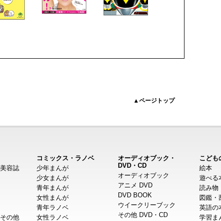
▲ページトップ
コミックス・ラノベ
オーディオブック・
こども
DVD・CD
美容誌
少年まんが
絵本
オーディオブック
少女まんが
遊べる
アニメ DVD
青年まんが
読み物
DVD BOOK
女性まんが
図鑑・
ウイークリーブック
青年ラノベ
英語の
その他 DVD・CD
その他
女性ラノベ
学習ま