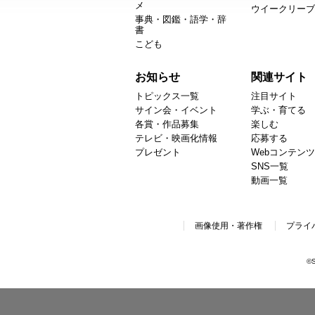
メ
ウイークリーブ
事典・図鑑・語学・辞
書
こども
お知らせ
関連サイト
トピックス一覧
注目サイト
サイン会・イベント
学ぶ・育てる
各賞・作品募集
楽しむ
テレビ・映画化情報
応募する
プレゼント
Webコンテンツ
SNS一覧
動画一覧
画像使用・著作権
プライ
©S