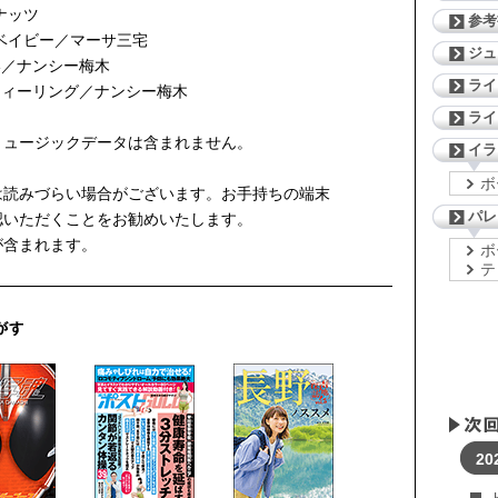
ナッツ
参考
・ベイビー／マーサ三宅
ジ
い／ナンシー梅木
ライ
・フィーリング／ナンシー梅木
ライ
ミュージックデータは含まれません。
イラ
ボ
は読みづらい場合がございます。お手持ちの端末
パレ
認いただくことをお勧めいたします。
が含まれます。
ボ
テ
20