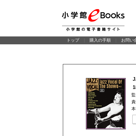
トップ
｜
購入の手順
｜
お問い
J
監
責
本