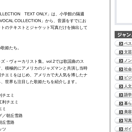
OLLECTION TEXT ONLY」は、小学館の隔週
VOCAL COLLECTION」から、音源をすでにお
ットのテキストとジャケット写真だけを抽出して
。
ベス
の歌姫たち。
文芸
ノン
ズ・ヴォーカリスト集。vol.2では歌謡曲のス
方、積極的にアメリカのジャズマンと共演し当時
社会
利チエミをはじめ、アメリカで大人気を博したナ
ビジ
ら、世界も注目した歌姫たちを紹介します。
人文
語学
利チエミ
江利チエミ
暮ら
エミ
美容
ング／朝丘雪路
写真
朝丘雪路
ガイ
ッツ