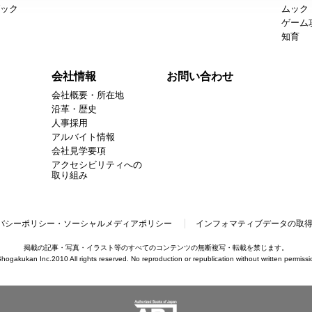
ック
ムック
ゲーム
知育
会社情報
お問い合わせ
会社概要・所在地
沿革・歴史
人事採用
アルバイト情報
会社見学要項
アクセシビリティへの
取り組み
バシーポリシー・ソーシャルメディアポリシー
インフォマティブデータの取
掲載の記事・写真・イラスト等のすべてのコンテンツの無断複写・転載を禁じます。
hogakukan Inc.2010 All rights reserved. No reproduction or republication without written permissi