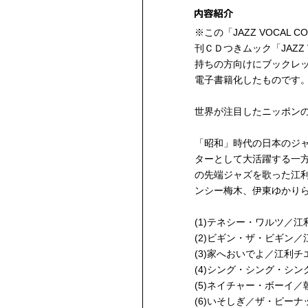
※この「JAZZ VOCAL C
刊ＣＤつきムック「JAZZ 
持ちの方向けにブックレ
電子書籍化したものです
世界が注目したニッポン
「昭和」時代の日本のジャ
ターとして大活躍する一
の先端ジャズを歌った江
ンシー梅木、伊東ゆかり
(1)テネシー・ワルツ／江
(2)ビギン・ザ・ビギン／
(3)家へおいでよ／江利チ
(4)シング・シング・シ
(5)ネイチャー・ボーイ／
(6)いそしぎ／ザ・ピーナ