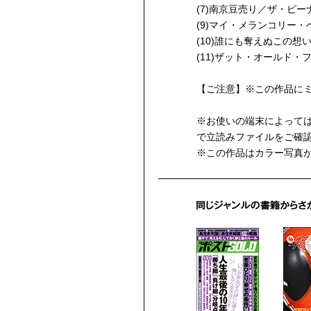
(7)南京豆売り／ザ・ピー
(9)マイ・メランコリー
(10)誰にも奪えぬこの想
(11)ザット・オールド
【ご注意】※この作品に
※お使いの端末によって
で立読みファイルをご確
※この作品はカラー写真