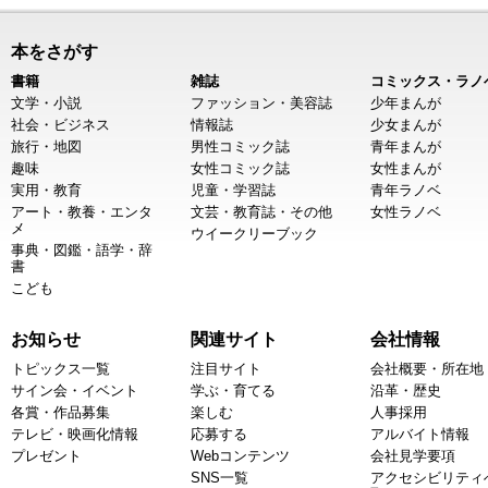
本をさがす
書籍
雑誌
コミックス・ラノ
文学・小説
ファッション・美容誌
少年まんが
社会・ビジネス
情報誌
少女まんが
旅行・地図
男性コミック誌
青年まんが
趣味
女性コミック誌
女性まんが
実用・教育
児童・学習誌
青年ラノベ
アート・教養・エンタ
文芸・教育誌・その他
女性ラノベ
メ
ウイークリーブック
事典・図鑑・語学・辞
書
こども
お知らせ
関連サイト
会社情報
トピックス一覧
注目サイト
会社概要・所在地
サイン会・イベント
学ぶ・育てる
沿革・歴史
各賞・作品募集
楽しむ
人事採用
テレビ・映画化情報
応募する
アルバイト情報
プレゼント
Webコンテンツ
会社見学要項
SNS一覧
アクセシビリティ