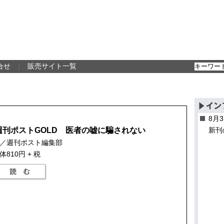
合せ
｜
販売サイト一覧
8月
週刊ポストGOLD 医者の嘘に騙されない
新刊
／週刊ポスト編集部
体810円 + 税