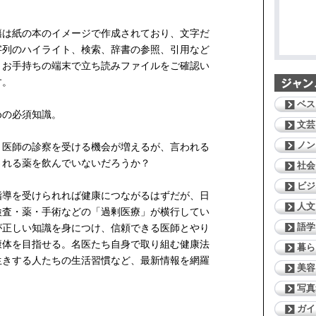
籍は紙の本のイメージで作成されており、文字だ
字列のハイライト、検索、辞書の参照、引用など
。お手持ちの端末で立ち読みファイルをご確認い
す。
ベス
めの必須知識。
文芸
ノン
、医師の診察を受ける機会が増えるが、言われる
される薬を飲んでいないだろうか？
社会
ビジ
指導を受けられれば健康につながるはずだが、日
人文
検査・薬・手術などの「過剰医療」が横行してい
語学
が正しい知識を身につけ、信頼できる医師とやり
康体を目指せる。名医たち自身で取り組む健康法
暮ら
生きする人たちの生活習慣など、最新情報を網羅
美容
写真
ガイ