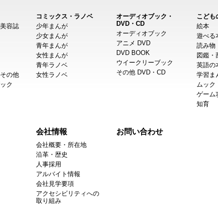
コミックス・ラノベ
オーディオブック・
こども
DVD・CD
美容誌
少年まんが
絵本
オーディオブック
少女まんが
遊べる
アニメ DVD
青年まんが
読み物
DVD BOOK
女性まんが
図鑑・
ウイークリーブック
青年ラノベ
英語の
その他 DVD・CD
その他
女性ラノベ
学習ま
ック
ムック
ゲーム
知育
会社情報
お問い合わせ
会社概要・所在地
沿革・歴史
人事採用
アルバイト情報
会社見学要項
アクセシビリティへの
取り組み