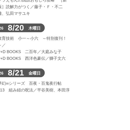
ドラえもんの国語おもしろ攻略 ［新
版］読解力がつく／藤子・Ｆ・不二
雄、弘田マサユキ
8/20
26
木曜日
教育技術 小一～小六 ～特別復刊！
～／
P+D BOOKS 二百年／大庭みな子
P+D BOOKS 西洋色豪伝／獅子文六
8/21
26
金曜日
夢幻∞シリーズ 百夜・百鬼夜行帖
113 組み紐の呪法／平谷美樹、本田淳