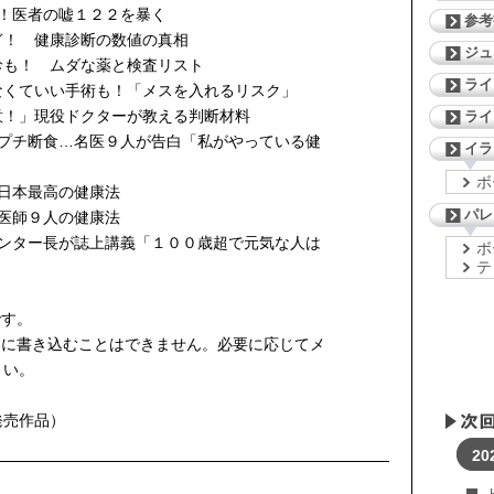
！医者の嘘１２２を暴く
参考
！ 健康診断の数値の真相
ジ
も！ ムダな薬と検査リスト
ライ
くていい手術も！「メスを入れるリスク」
！」現役ドクターが教える判断材料
ライ
、プチ断食…名医９人が告白「私がやっている健
イラ
ボ
日本最高の健康法
パレ
医師９人の健康法
センター長が誌上講義「１００歳超で元気な人は
ボ
テ
です。
中に書き込むことはできません。必要に応じてメ
さい。
発売作品）
20