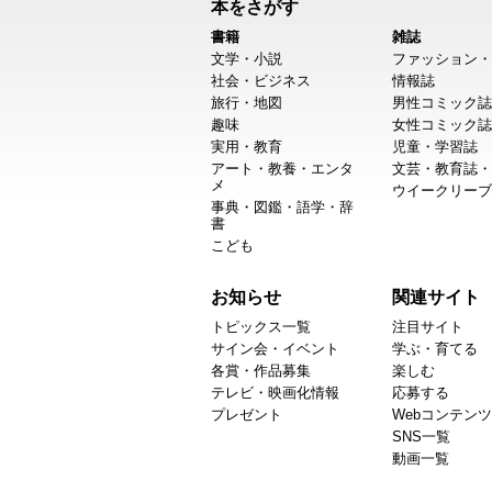
本をさがす
書籍
雑誌
文学・小説
ファッション・
社会・ビジネス
情報誌
旅行・地図
男性コミック誌
趣味
女性コミック誌
実用・教育
児童・学習誌
アート・教養・エンタ
文芸・教育誌・
メ
ウイークリーブ
事典・図鑑・語学・辞
書
こども
お知らせ
関連サイト
トピックス一覧
注目サイト
サイン会・イベント
学ぶ・育てる
各賞・作品募集
楽しむ
テレビ・映画化情報
応募する
プレゼント
Webコンテンツ
SNS一覧
動画一覧