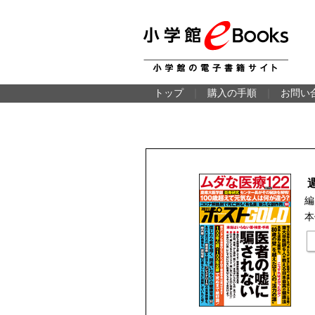
トップ
｜
購入の手順
｜
お問い
編
本