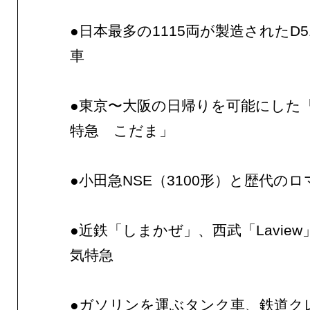
●日本最多の1115両が製造されたD
車
●東京〜大阪の日帰りを可能にした
特急 こだま」
●小田急NSE（3100形）と歴代の
●近鉄「しまかぜ」、西武「Lavie
気特急
●ガソリンを運ぶタンク車、鉄道ク