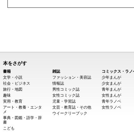
本をさがす
書籍
雑誌
コミックス・ラノ
文学・小説
ファッション・美容誌
少年まんが
社会・ビジネス
情報誌
少女まんが
旅行・地図
男性コミック誌
青年まんが
趣味
女性コミック誌
女性まんが
実用・教育
児童・学習誌
青年ラノベ
アート・教養・エンタ
文芸・教育誌・その他
女性ラノベ
メ
ウイークリーブック
事典・図鑑・語学・辞
書
こども