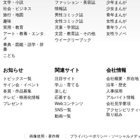
文学・小説
ファッション・美容誌
少年まんが
社会・ビジネス
情報誌
少女まんが
旅行・地図
男性コミック誌
青年まんが
趣味
女性コミック誌
女性まんが
実用・教育
児童・学習誌
青年ラノベ
アート・教養・エンタ
文芸・教育誌・その他
女性ラノベ
メ
ウイークリーブック
事典・図鑑・語学・辞
書
こども
お知らせ
関連サイト
会社情報
トピックス一覧
注目サイト
会社概要・所在地
サイン会・イベント
学ぶ・育てる
沿革・歴史
各賞・作品募集
楽しむ
人事採用
テレビ・映画化情報
応募する
アルバイト情報
プレゼント
Webコンテンツ
会社見学要項
SNS一覧
アクセシビリティ
取り組み
動画一覧
画像使用・著作権
プライバシーポリシー・ソーシャルメデ