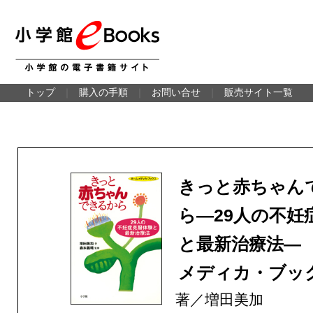
トップ
｜
購入の手順
｜
お問い合せ
｜
販売サイト一覧
きっと赤ちゃん
ら―29人の不妊
と最新治療法―
メディカ・ブッ
著／増田美加