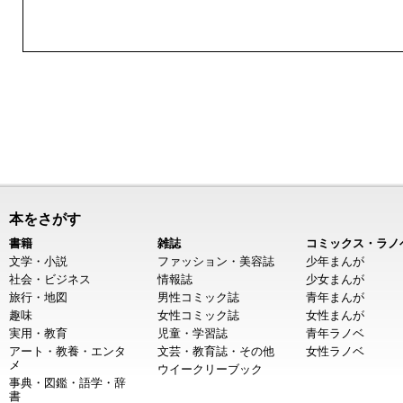
本をさがす
書籍
雑誌
コミックス・ラノ
文学・小説
ファッション・美容誌
少年まんが
社会・ビジネス
情報誌
少女まんが
旅行・地図
男性コミック誌
青年まんが
趣味
女性コミック誌
女性まんが
実用・教育
児童・学習誌
青年ラノベ
アート・教養・エンタ
文芸・教育誌・その他
女性ラノベ
メ
ウイークリーブック
事典・図鑑・語学・辞
書