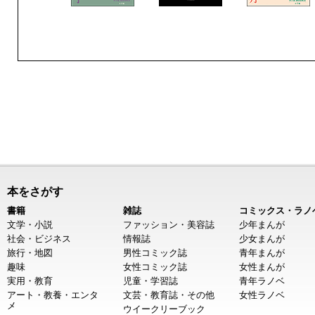
本をさがす
書籍
雑誌
コミックス・ラノ
文学・小説
ファッション・美容誌
少年まんが
社会・ビジネス
情報誌
少女まんが
旅行・地図
男性コミック誌
青年まんが
趣味
女性コミック誌
女性まんが
実用・教育
児童・学習誌
青年ラノベ
アート・教養・エンタ
文芸・教育誌・その他
女性ラノベ
メ
ウイークリーブック