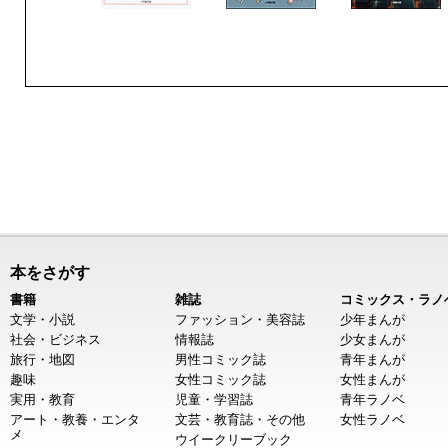
本をさがす
書籍
雑誌
コミックス・ラノ
文学・小説
ファッション・美容誌
少年まんが
社会・ビジネス
情報誌
少女まんが
旅行・地図
男性コミック誌
青年まんが
趣味
女性コミック誌
女性まんが
実用・教育
児童・学習誌
青年ラノベ
アート・教養・エンタ
文芸・教育誌・その他
女性ラノベ
メ
ウイークリーブック