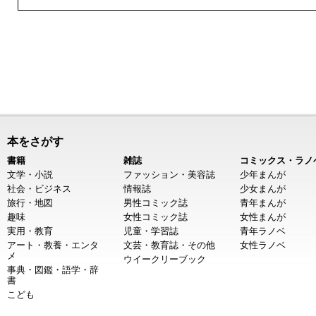
本をさがす
書籍
雑誌
コミックス・ラノ
文学・小説
ファッション・美容誌
少年まんが
社会・ビジネス
情報誌
少女まんが
旅行・地図
男性コミック誌
青年まんが
趣味
女性コミック誌
女性まんが
実用・教育
児童・学習誌
青年ラノベ
アート・教養・エンタ
文芸・教育誌・その他
女性ラノベ
メ
ウイークリーブック
事典・図鑑・語学・辞
書
こども