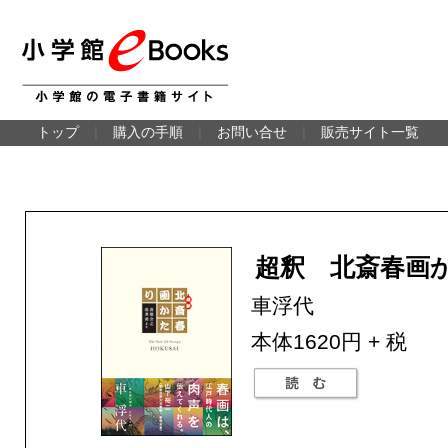
トップ
｜
購入の手順
｜
お問い合せ
｜
販売サイト一覧
超釈 北斎春画
車浮代
本体1620円 + 税