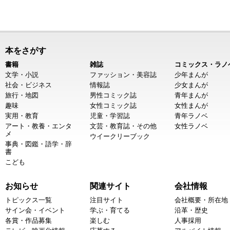
本をさがす
書籍
雑誌
コミックス・ラノ
文学・小説
ファッション・美容誌
少年まんが
社会・ビジネス
情報誌
少女まんが
旅行・地図
男性コミック誌
青年まんが
趣味
女性コミック誌
女性まんが
実用・教育
児童・学習誌
青年ラノベ
アート・教養・エンタ
文芸・教育誌・その他
女性ラノベ
メ
ウイークリーブック
事典・図鑑・語学・辞
書
こども
お知らせ
関連サイト
会社情報
トピックス一覧
注目サイト
会社概要・所在地
サイン会・イベント
学ぶ・育てる
沿革・歴史
各賞・作品募集
楽しむ
人事採用