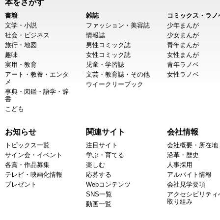
本をさがす
書籍
雑誌
コミックス・ラノ
文学・小説
ファッション・美容誌
少年まんが
社会・ビジネス
情報誌
少女まんが
旅行・地図
男性コミック誌
青年まんが
趣味
女性コミック誌
女性まんが
実用・教育
児童・学習誌
青年ラノベ
アート・教養・エンタ
文芸・教育誌・その他
女性ラノベ
メ
ウイークリーブック
事典・図鑑・語学・辞
書
こども
お知らせ
関連サイト
会社情報
トピックス一覧
注目サイト
会社概要・所在地
サイン会・イベント
学ぶ・育てる
沿革・歴史
各賞・作品募集
楽しむ
人事採用
テレビ・映画化情報
応募する
アルバイト情報
プレゼント
Webコンテンツ
会社見学要項
SNS一覧
アクセシビリティ
取り組み
動画一覧