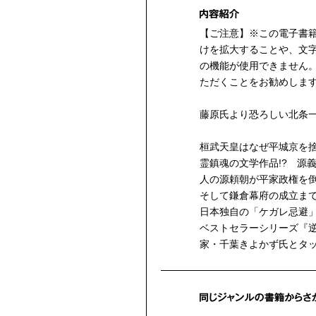
【ご注意】※この電子書
けを拡大することや、文
の機能が使用できません
ただくことをお勧めしま
藤原氏より恐ろしい北条
桓武天皇はなぜ平城京を
霊鎮魂の文学作品!? 源
人の源頼朝が平家政権を
そして鎌倉幕府の成立ま
日本独自の「ケガレ忌避
ベストセラーシリーズ『
家・千葉きよかず氏とタ