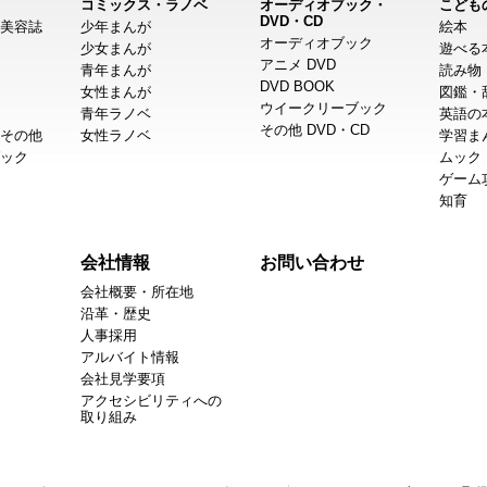
コミックス・ラノベ
オーディオブック・
こども
DVD・CD
美容誌
少年まんが
絵本
オーディオブック
少女まんが
遊べる
アニメ DVD
青年まんが
読み物
DVD BOOK
女性まんが
図鑑・
ウイークリーブック
青年ラノベ
英語の
その他 DVD・CD
その他
女性ラノベ
学習ま
ック
ムック
ゲーム
知育
会社情報
お問い合わせ
会社概要・所在地
沿革・歴史
人事採用
アルバイト情報
会社見学要項
アクセシビリティへの
取り組み