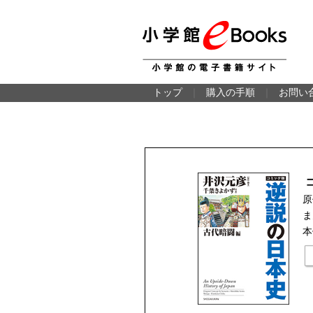
トップ
｜
購入の手順
｜
お問い
原
ま
本