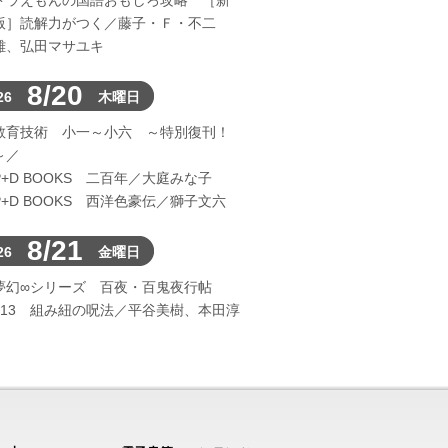
ドラえもんの国語おもしろ攻略 ［新
版］読解力がつく／藤子・Ｆ・不二
雄、弘田マサユキ
8/20
26
木曜日
教育技術 小一～小六 ～特別復刊！
～／
P+D BOOKS 二百年／大庭みな子
P+D BOOKS 西洋色豪伝／獅子文六
8/21
26
金曜日
夢幻∞シリーズ 百夜・百鬼夜行帖
113 組み紐の呪法／平谷美樹、本田淳