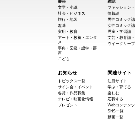
書籍
雑誌
文学・小説
ファッション・
社会・ビジネス
情報誌
旅行・地図
男性コミック誌
趣味
女性コミック誌
実用・教育
児童・学習誌
アート・教養・エンタ
文芸・教育誌・
メ
ウイークリーブ
事典・図鑑・語学・辞
書
こども
お知らせ
関連サイト
トピックス一覧
注目サイト
サイン会・イベント
学ぶ・育てる
各賞・作品募集
楽しむ
テレビ・映画化情報
応募する
プレゼント
Webコンテンツ
SNS一覧
動画一覧