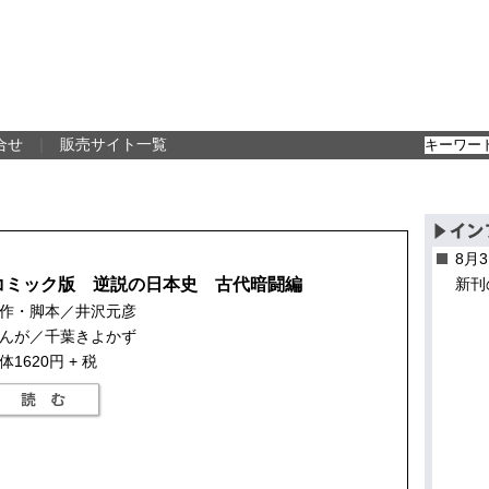
合せ
｜
販売サイト一覧
8月
コミック版 逆説の日本史 古代暗闘編
新刊
作・脚本／井沢元彦
んが／千葉きよかず
体1620円 + 税