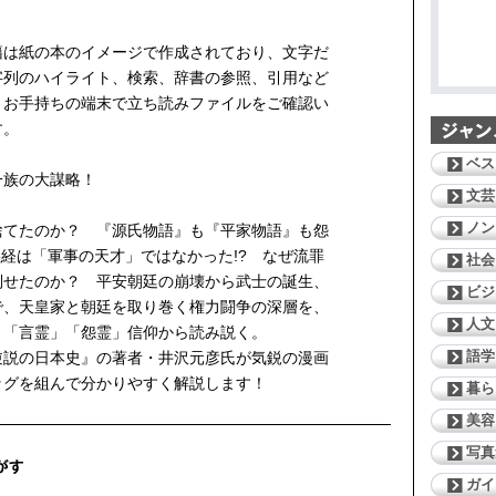
籍は紙の本のイメージで作成されており、文字だ
字列のハイライト、検索、辞書の参照、引用など
。お手持ちの端末で立ち読みファイルをご確認い
す。
ベス
一族の大謀略！
文芸
ノン
捨てたのか？ 『源氏物語』も『平家物語』も怨
義経は「軍事の天才」ではなかった!? なぜ流罪
社会
倒せたのか？ 平安朝廷の崩壊から武士の誕生、
ビジ
で、天皇家と朝廷を取り巻く権力闘争の深層を、
人文
」「言霊」「怨霊」信仰から読み説く。
語学
逆説の日本史』の著者・井沢元彦氏が気鋭の漫画
ッグを組んで分かりやすく解説します！
暮ら
美容
写真
ガイ