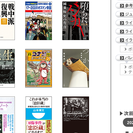
参考
ジ
ライ
ライ
イラ
ボ
パレ
ボ
テ
20