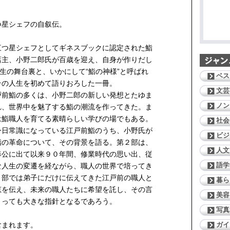
つ星シェフの自叙伝。
三つ星シェフとしてギネスブックに認定された鮨
店主、小野二郎氏が百歳を迎え、自身が作りだし
誕生の舞台裏と、いかにして“鮨の神様”と呼ばれ
ベス
その人生を初めて語りおろした一冊。
文芸
前鮨の多くは、小野二郎の新しい発想とたゆま
ノン
れ、世界中を魅了する鮨の潮流を作ってきた。ま
は鮨職人を育てる素晴らしい学びの場でもある。
社会
日常識になっている江戸前鮨のうち、小野氏が
ビジ
鮨の革命について、その背景を語る。第２部は、
人文
奉公に出て以来９０年間、修業時代の思い出、従
語学
な人生の変遷を経ながら、職人の世界で培ってき
３部では弟子にだけに伝えてきた江戸前の職人と
暮ら
恵を伝え、未来の職人たちに希望を託し、その言
美容
とっても大きな指針となるであろう。
写真
ガイ
含まれます。