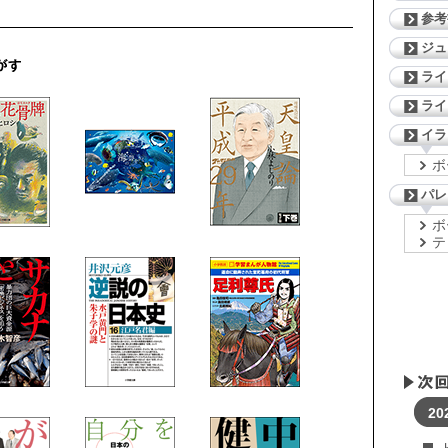
参考
ジ
ライ
ライ
イラ
ボ
パレ
ボ
テ
20