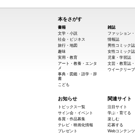
本をさがす
書籍
雑誌
文学・小説
ファッション・
社会・ビジネス
情報誌
旅行・地図
男性コミック誌
趣味
女性コミック誌
実用・教育
児童・学習誌
アート・教養・エンタ
文芸・教育誌・
メ
ウイークリーブ
事典・図鑑・語学・辞
書
こども
お知らせ
関連サイト
トピックス一覧
注目サイト
サイン会・イベント
学ぶ・育てる
各賞・作品募集
楽しむ
テレビ・映画化情報
応募する
プレゼント
Webコンテンツ