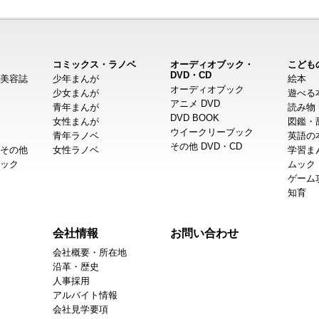
コミックス・ラノベ
オーディオブック・
こども
DVD・CD
美容誌
少年まんが
絵本
オーディオブック
少女まんが
遊べる
アニメ DVD
青年まんが
読み物
DVD BOOK
女性まんが
図鑑・
ウイークリーブック
青年ラノベ
英語の
その他 DVD・CD
その他
女性ラノベ
学習ま
ック
ムック
ゲーム
知育
会社情報
お問い合わせ
会社概要・所在地
沿革・歴史
人事採用
アルバイト情報
会社見学要項