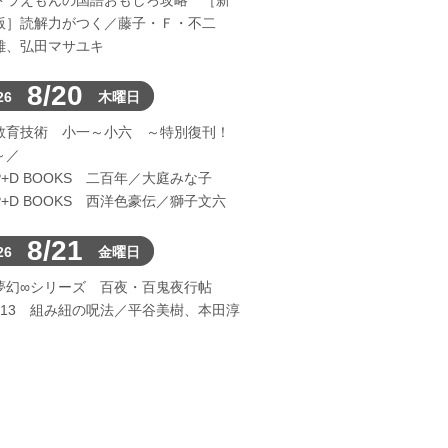
ドラえもんの国語おもしろ攻略 ［新
版］読解力がつく／藤子・Ｆ・不二
雄、弘田マサユキ
8/20
26
木曜日
教育技術 小一～小六 ～特別復刊！
～／
P+D BOOKS 二百年／大庭みな子
P+D BOOKS 西洋色豪伝／獅子文六
8/21
26
金曜日
夢幻∞シリーズ 百夜・百鬼夜行帖
113 組み紐の呪法／平谷美樹、本田淳