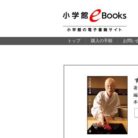
トップ
｜
購入の手順
｜
お問い
著
編
本