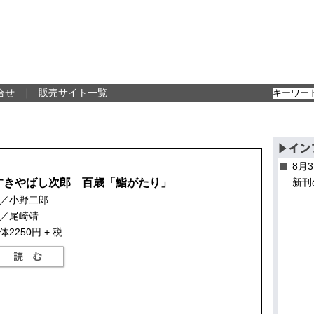
合せ
｜
販売サイト一覧
8月
すきやばし次郎 百歳「鮨がたり」
新刊
／小野二郎
／尾崎靖
体2250円 + 税