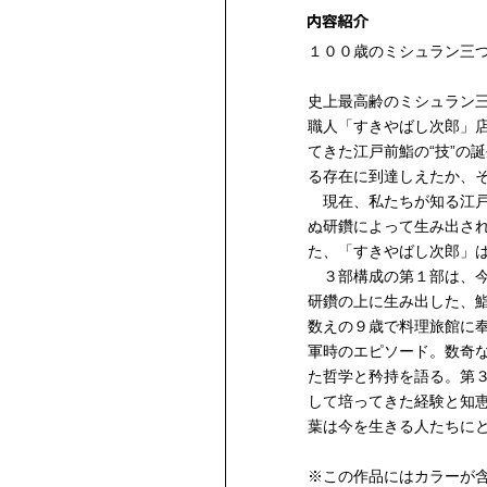
１００歳のミシュラン三
史上最高齢のミシュラン
職人「すきやばし次郎」
てきた江戸前鮨の“技”の
る存在に到達しえたか、
現在、私たちが知る江戸
ぬ研鑽によって生み出さ
た、「すきやばし次郎」
３部構成の第１部は、今
研鑽の上に生み出した、
数えの９歳で料理旅館に
軍時のエピソード。数奇
た哲学と矜持を語る。第
して培ってきた経験と知
葉は今を生きる人たちに
※この作品にはカラーが