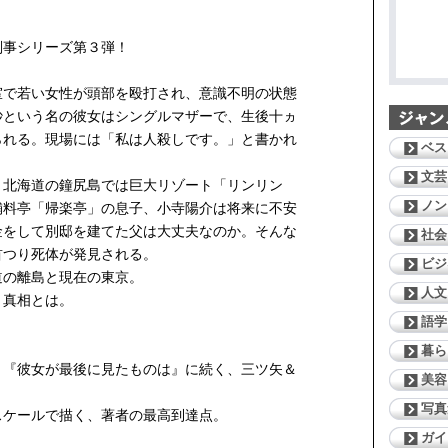
刑事シリーズ第３弾！
室で若い女性が頭部を殴打され、意識不明の状態
紗という名の彼女はシングルマザーで、生後十ヵ
られる。現場には「私は人殺しです。」と書かれ
ベス
文芸
。北海道の鐘尻島では巨大リゾート「リンリン
ノン
舗料亭「帰楽亭」の息子、小寺陽介は将来に不安
金をして別邸を建てた父は大丈夫なのか。そんな
社会
首つり死体が発見される。
ビジ
道の離島と現在の東京。
人文
き真相とは。
語学
暮ら
』『彼女が最後に見たものは』に続く、三ツ矢＆
美容
。
写真
スケールで描く、著者の最高到達点。
ガイ