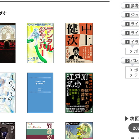
参考
ジ
ライ
ライ
イラ
ボ
パレ
ボ
テ
20