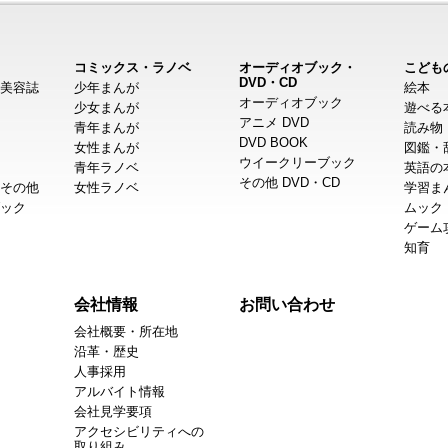
コミックス・ラノベ
オーディオブック・
こども
DVD・CD
美容誌
少年まんが
絵本
オーディオブック
少女まんが
遊べる
アニメ DVD
青年まんが
読み物
DVD BOOK
女性まんが
図鑑・
ウイークリーブック
青年ラノベ
英語の
その他 DVD・CD
その他
女性ラノベ
学習ま
ック
ムック
ゲーム
知育
会社情報
お問い合わせ
会社概要・所在地
沿革・歴史
人事採用
アルバイト情報
会社見学要項
アクセシビリティへの
取り組み