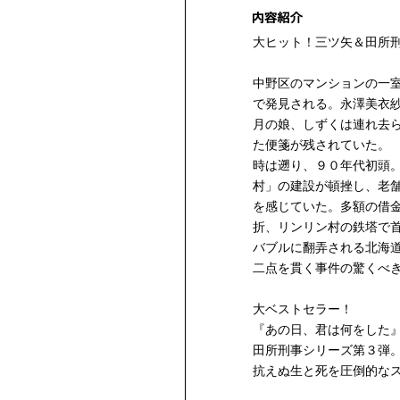
大ヒット！三ツ矢＆田所
中野区のマンションの一
で発見される。永澤美衣
月の娘、しずくは連れ去
た便箋が残されていた。
時は遡り、９０年代初頭
村」の建設が頓挫し、老
を感じていた。多額の借
折、リンリン村の鉄塔で
バブルに翻弄される北海
二点を貫く事件の驚くべ
大ベストセラー！
『あの日、君は何をした
田所刑事シリーズ第３弾
抗えぬ生と死を圧倒的な