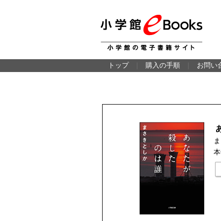
トップ
｜
購入の手順
｜
お問い
ま
本