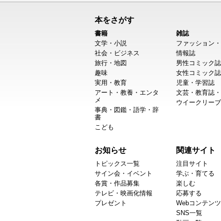
本をさがす
書籍
雑誌
文学・小説
ファッション・
社会・ビジネス
情報誌
旅行・地図
男性コミック誌
趣味
女性コミック誌
実用・教育
児童・学習誌
アート・教養・エンタ
文芸・教育誌・
メ
ウイークリーブ
事典・図鑑・語学・辞
書
こども
お知らせ
関連サイト
トピックス一覧
注目サイト
サイン会・イベント
学ぶ・育てる
各賞・作品募集
楽しむ
テレビ・映画化情報
応募する
プレゼント
Webコンテンツ
SNS一覧