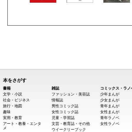
本をさがす
書籍
雑誌
コミックス・ラノ
文学・小説
ファッション・美容誌
少年まんが
社会・ビジネス
情報誌
少女まんが
旅行・地図
男性コミック誌
青年まんが
趣味
女性コミック誌
女性まんが
実用・教育
児童・学習誌
青年ラノベ
アート・教養・エンタ
文芸・教育誌・その他
女性ラノベ
メ
ウイークリーブック