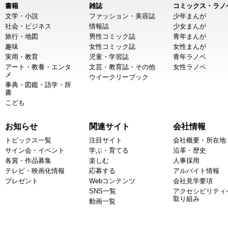
書籍
雑誌
コミックス・ラノ
文学・小説
ファッション・美容誌
少年まんが
社会・ビジネス
情報誌
少女まんが
旅行・地図
男性コミック誌
青年まんが
趣味
女性コミック誌
女性まんが
実用・教育
児童・学習誌
青年ラノベ
アート・教養・エンタ
文芸・教育誌・その他
女性ラノベ
メ
ウイークリーブック
事典・図鑑・語学・辞
書
こども
お知らせ
関連サイト
会社情報
トピックス一覧
注目サイト
会社概要・所在地
サイン会・イベント
学ぶ・育てる
沿革・歴史
各賞・作品募集
楽しむ
人事採用
テレビ・映画化情報
応募する
アルバイト情報
プレゼント
Webコンテンツ
会社見学要項
SNS一覧
アクセシビリティ
取り組み
動画一覧