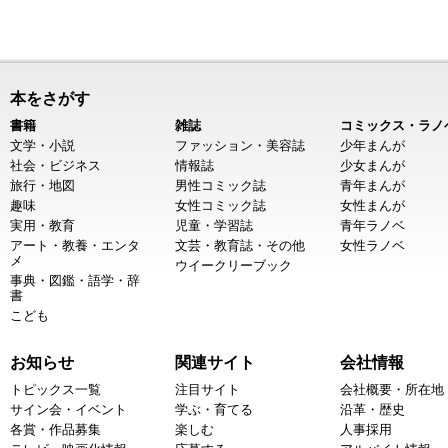
本をさがす
書籍
雑誌
コミックス・ラノ
文学・小説
ファッション・美容誌
少年まんが
社会・ビジネス
情報誌
少女まんが
旅行・地図
男性コミック誌
青年まんが
趣味
女性コミック誌
女性まんが
実用・教育
児童・学習誌
青年ラノベ
アート・教養・エンタ
文芸・教育誌・その他
女性ラノベ
メ
ウイークリーブック
事典・図鑑・語学・辞
書
こども
お知らせ
関連サイト
会社情報
トピックス一覧
注目サイト
会社概要・所在地
サイン会・イベント
学ぶ・育てる
沿革・歴史
各賞・作品募集
楽しむ
人事採用