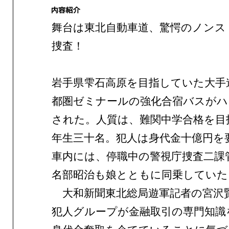
舞台は東北自動車道、驚愕のノンス
捜査！
岩手県雫石高原を目指していた大手
都圏ゼミナールの強化合宿バスがハ
された。人質は、難関中学合格を目
年生三十名。犯人は身代金十億円を
車内には、停職中の警視庁捜査二課
名部昭治も娘とともに同乗していた
大和新聞東北総局遊軍記者の宮沢
犯人グループが金融取引の専門知識