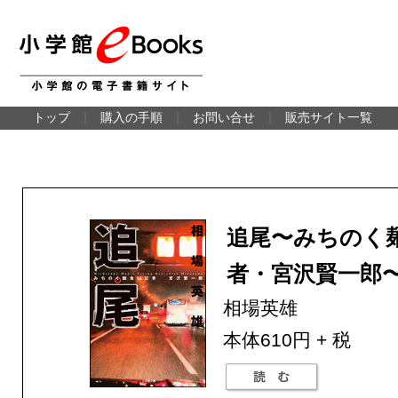
トップ
｜
購入の手順
｜
お問い合せ
｜
販売サイト一覧
追尾〜みちのく
者・宮沢賢一郎
相場英雄
本体610円 + 税