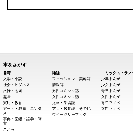
本をさがす
書籍
雑誌
コミックス・ラノ
文学・小説
ファッション・美容誌
少年まんが
社会・ビジネス
情報誌
少女まんが
旅行・地図
男性コミック誌
青年まんが
趣味
女性コミック誌
女性まんが
実用・教育
児童・学習誌
青年ラノベ
アート・教養・エンタ
文芸・教育誌・その他
女性ラノベ
メ
ウイークリーブック
事典・図鑑・語学・辞
書
こども