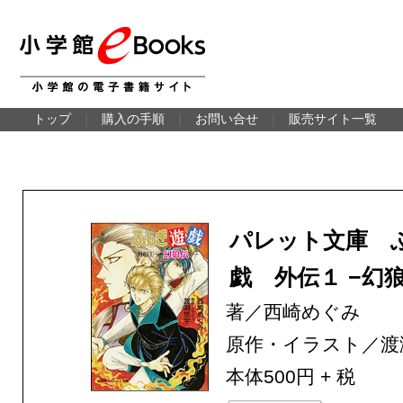
トップ
｜
購入の手順
｜
お問い合せ
｜
販売サイト一覧
パレット文庫 
戯 外伝１ −幻
著／西崎めぐみ
原作・イラスト／渡
本体500円 + 税