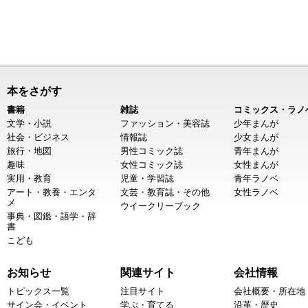
本をさがす
書籍
雑誌
コミックス・ラノ
文学・小説
ファッション・美容誌
少年まんが
社会・ビジネス
情報誌
少女まんが
旅行・地図
男性コミック誌
青年まんが
趣味
女性コミック誌
女性まんが
実用・教育
児童・学習誌
青年ラノベ
アート・教養・エンタ
文芸・教育誌・その他
女性ラノベ
メ
ウイークリーブック
事典・図鑑・語学・辞
書
こども
お知らせ
関連サイト
会社情報
トピックス一覧
注目サイト
会社概要・所在地
サイン会・イベント
学ぶ・育てる
沿革・歴史