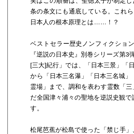
実はこの順番は、聖徳太子が制定し
条の条文にも通底している。これら
日本人の根本原理とは……！？
ベストセラー歴史ノンフィクショ
『逆説の日本史』別巻シリーズ第3
[三大]紀行」では、「日本三景」「
から「日本三名瀑」「日本三名城」
霊場」まで、調和を表わす霊数「三
だ全国津々浦々の聖地を逆説史観で
す。
松尾芭蕉が松島で使った「禁じ手」