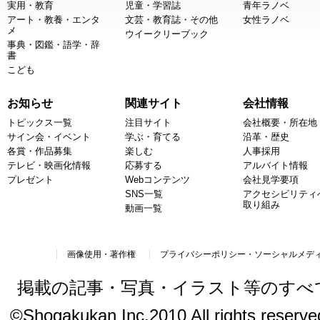
実用・教育
児童・学習誌
青年ラノベ
アート・教養・エンタ
文芸・教育誌・その他
女性ラノベ
メ
ウイークリーブック
事典・図鑑・語学・辞
書
こども
お知らせ
関連サイト
会社情報
トピックス一覧
注目サイト
会社概要・所在地
サイン会・イベント
学ぶ・育てる
沿革・歴史
各賞・作品募集
楽しむ
人事採用
テレビ・映画化情報
応募する
アルバイト情報
プレゼント
Webコンテンツ
会社見学要項
SNS一覧
アクセシビリティ
取り組み
動画一覧
画像使用・著作権
プライバシーポリシー・ソーシャルメデ
掲載の記事・写真・イラスト等のすべ
©Shogakukan Inc.2010 All rights reserved.