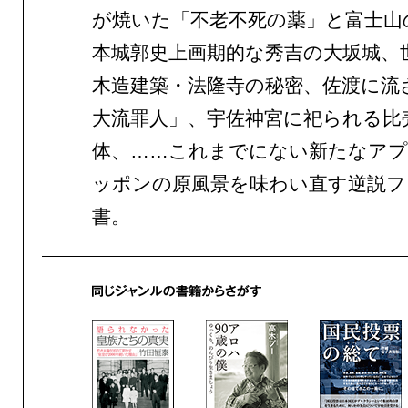
が焼いた「不老不死の薬」と富士山
本城郭史上画期的な秀吉の大坂城、
木造建築・法隆寺の秘密、佐渡に流
大流罪人」、宇佐神宮に祀られる比
体、……これまでにない新たなア
ッポンの原風景を味わい直す逆説フ
書。