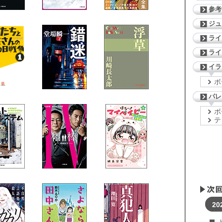
参考
ジ
ライ
ライ
イラ
ボ
パレ
ボ
テ
20