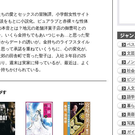
たちの愛とセックスの冒険譚。小学館女性サイト
体験談をもとに小説化。ピュアラブと赤裸々な性体
の本音とは？地元の老舗洋菓子店の御曹司との
子。いくら金持ちでもあいつじゃあ…と思った聖
手からデートの誘いが。金持ちのライフスタイル
ベス
と思って承諾を重ねていくうちに、心の変化が。
文芸
郊の田舎町で育った聖子は、入社３年目の25
ノン
借り、週末は実家に帰っているが、最近は、よく
を持ちかけられている。
社会
ビジ
人文
語学
暮ら
美容
写真
ガイ