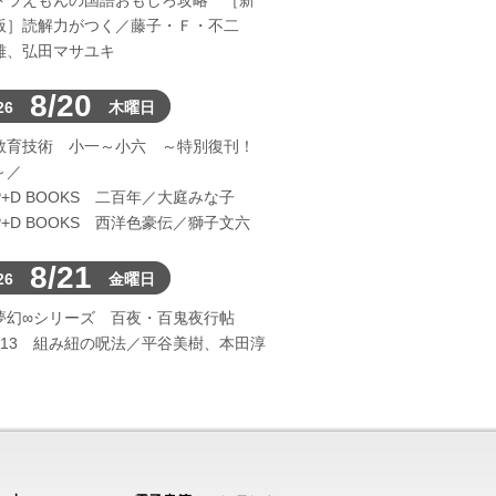
ドラえもんの国語おもしろ攻略 ［新
版］読解力がつく／藤子・Ｆ・不二
雄、弘田マサユキ
8/20
26
木曜日
教育技術 小一～小六 ～特別復刊！
～／
P+D BOOKS 二百年／大庭みな子
P+D BOOKS 西洋色豪伝／獅子文六
8/21
26
金曜日
夢幻∞シリーズ 百夜・百鬼夜行帖
113 組み紐の呪法／平谷美樹、本田淳