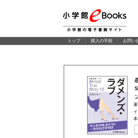
トップ
｜
購入の手順
｜
お問い
著
イ
本