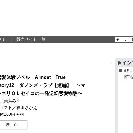
合せ
｜
販売サイト一覧
8月
恋愛体験ノベル Almost True
新刊
Story12 ダメンズ・ラブ【短編】 〜マ
ンネリＯＬセイコの一発逆転恋愛物語〜
／美浜みゆ
ラスト／福田さかえ
体100円 + 税