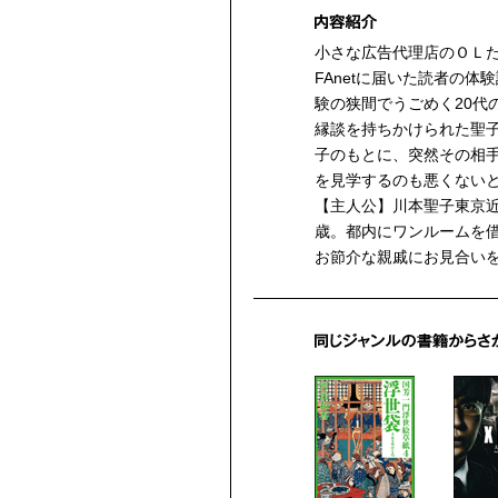
小さな広告代理店のＯＬ
FAnetに届いた読者の
験の狭間でうごめく20代
縁談を持ちかけられた聖
子のもとに、突然その相
を見学するのも悪くない
【主人公】川本聖子東京近
歳。都内にワンルームを
お節介な親戚にお見合い