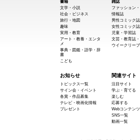
書籍
雑誌
文学・小説
ファッション・
社会・ビジネス
情報誌
旅行・地図
男性コミック誌
趣味
女性コミック誌
実用・教育
児童・学習誌
アート・教養・エンタ
文芸・教育誌・
メ
ウイークリーブ
事典・図鑑・語学・辞
書
こども
お知らせ
関連サイト
トピックス一覧
注目サイト
サイン会・イベント
学ぶ・育てる
各賞・作品募集
楽しむ
テレビ・映画化情報
応募する
プレゼント
Webコンテンツ
SNS一覧
動画一覧