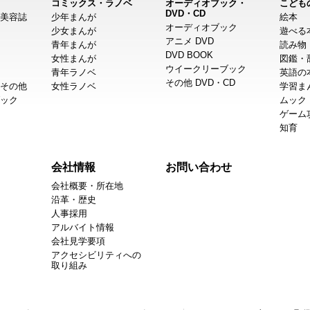
コミックス・ラノベ
オーディオブック・
こども
DVD・CD
美容誌
少年まんが
絵本
オーディオブック
少女まんが
遊べる
アニメ DVD
青年まんが
読み物
DVD BOOK
女性まんが
図鑑・
ウイークリーブック
青年ラノベ
英語の
その他 DVD・CD
その他
女性ラノベ
学習ま
ック
ムック
ゲーム
知育
会社情報
お問い合わせ
会社概要・所在地
沿革・歴史
人事採用
アルバイト情報
会社見学要項
アクセシビリティへの
取り組み