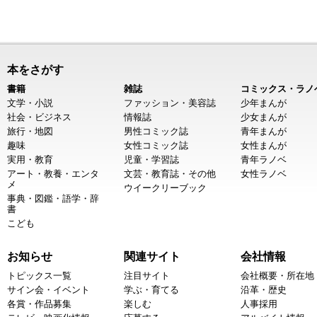
本をさがす
書籍
雑誌
コミックス・ラノ
文学・小説
ファッション・美容誌
少年まんが
社会・ビジネス
情報誌
少女まんが
旅行・地図
男性コミック誌
青年まんが
趣味
女性コミック誌
女性まんが
実用・教育
児童・学習誌
青年ラノベ
アート・教養・エンタ
文芸・教育誌・その他
女性ラノベ
メ
ウイークリーブック
事典・図鑑・語学・辞
書
こども
お知らせ
関連サイト
会社情報
トピックス一覧
注目サイト
会社概要・所在地
サイン会・イベント
学ぶ・育てる
沿革・歴史
各賞・作品募集
楽しむ
人事採用