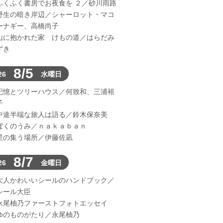
ふくふく書房でお夜食を ２／砂川雨路
野生の暗き岸辺／シャーロット・マコ
ーナギー、高橋尚子
山に抱かれた家 けもの道／はらだみ
ずき
8/5
26
水曜日
記憶とツリーハウス／何致和、三浦裕
子
中途半端な旅人は語る／鈴木保奈美
ぼくのうみ／ｎａｋａｂａｎ
星の集う場所／伊藤佐凪
8/7
26
金曜日
大人かわいいシールのハンドブック／
シール大臣
永尾柚乃ファーストフォトエッセイ
ゆのものがたり／永尾柚乃