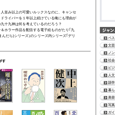
、人並み以上の可愛いルックスなのに、キャンセ
・ドライバーを１年以上続けている俺にも理由が
の九十九神は何を考えているのだろう？
ー＆ホラー作品を配信する電子絵ものがたり｢九
まんだら)シリーズ｣のシリーズ内シリーズ｢デリ
ベス
文芸
ノン
社会
ビジ
人文
語学
暮ら
美容
写真
ガイ