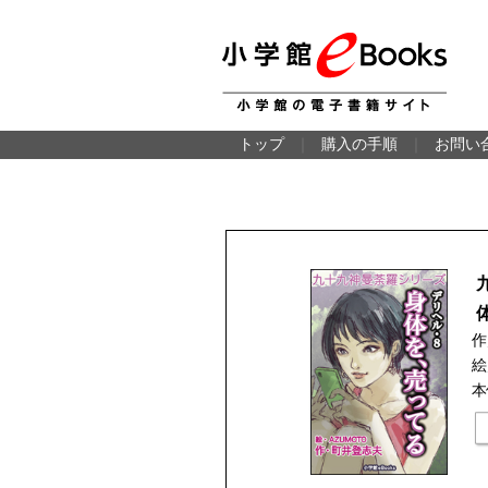
トップ
｜
購入の手順
｜
お問い
作
絵
本