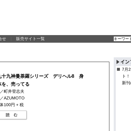
合せ
｜
販売サイト一覧
7月
九十九神曼荼羅シリーズ デリヘル8 身
ト！
新刊
体を、売ってる
／町井登志夫
／AZUMOTO
体100円 + 税