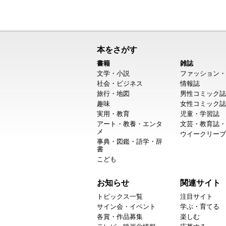
本をさがす
書籍
雑誌
文学・小説
ファッション・
社会・ビジネス
情報誌
旅行・地図
男性コミック誌
趣味
女性コミック誌
実用・教育
児童・学習誌
アート・教養・エンタ
文芸・教育誌・
メ
ウイークリーブ
事典・図鑑・語学・辞
書
こども
お知らせ
関連サイト
トピックス一覧
注目サイト
サイン会・イベント
学ぶ・育てる
各賞・作品募集
楽しむ