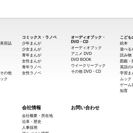
コミックス・ラノベ
オーディオブック・
こども
DVD・CD
美容誌
少年まんが
絵本
オーディオブック
少女まんが
遊べる
アニメ DVD
青年まんが
読み物
DVD BOOK
女性まんが
図鑑・
ウイークリーブック
青年ラノベ
英語の
その他 DVD・CD
その他
女性ラノベ
学習ま
ック
ムック
ゲーム
知育
会社情報
お問い合わせ
会社概要・所在地
沿革・歴史
人事採用