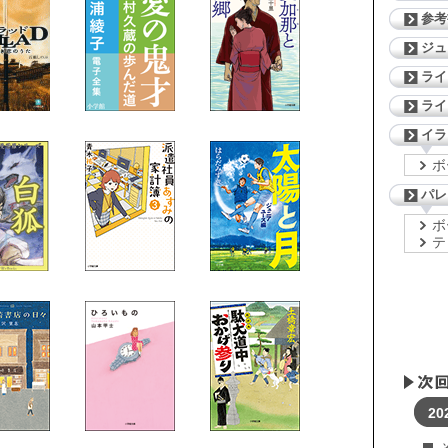
参考
ジ
ライ
ライ
イラ
ボ
パレ
ボ
テ
20