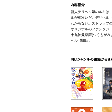
新人デリヘル嬢のルキは
ルが相次いだ。デリヘル
わからない。ストラップ
オリジナルのファンタジ
十九神曼荼羅(つくもがみ
ヘル｣第8回。