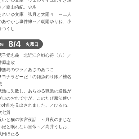
それいゆ文庫 ヴェルサイユのすき焼
き／森山侑紀、史歩
それいゆ文庫 弦月と太陽４ ～二人
のあやかし事件簿～／朝陽ゆりね、小
倉つくし
8/4
26
火曜日
尼子党忠義 北近江合戦心得〈八〉／
井原忠政
神無島のウラ／あさのあつこ
サヨナラどーだ！の雑魚釣り隊／椎名
誠
就活に失敗し、あらゆる職業の適性が
ゼロのおれですが、このたび魔法使い
の才能を見出されました。／ひるね、
六七質
呪いと猫の後宮夜話 ～月夜のまじな
い妃と眠れない皇帝～／高井うしお、
武田ほたる