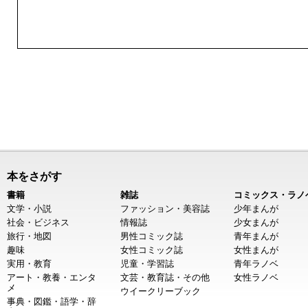
本をさがす
書籍
雑誌
コミックス・ラノ
文学・小説
ファッション・美容誌
少年まんが
社会・ビジネス
情報誌
少女まんが
旅行・地図
男性コミック誌
青年まんが
趣味
女性コミック誌
女性まんが
実用・教育
児童・学習誌
青年ラノベ
アート・教養・エンタ
文芸・教育誌・その他
女性ラノベ
メ
ウイークリーブック
事典・図鑑・語学・辞