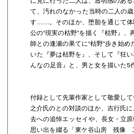
に見に行った二人は、透明感のある
て、汚れのなかった当時の二人の歳
す……。そのほか、堕胎を通じて体
公の“現実の枯野”を描く『枯野』、
師との逢瀬の果てに“枯野”歩き始め
いた『夢は枯野を』、そして『狂い
んなの足音』と、男と女を描いた5
付録として先輩作家として敬愛して
之介氏のとの対談のほか、吉行氏に
去への追悼エッセイや、長女・立原
思い出を綴る「東ケ谷山房 残像 