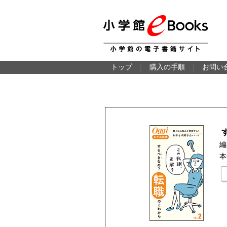
トップ
｜
購入の手順
｜
お問い
編
本