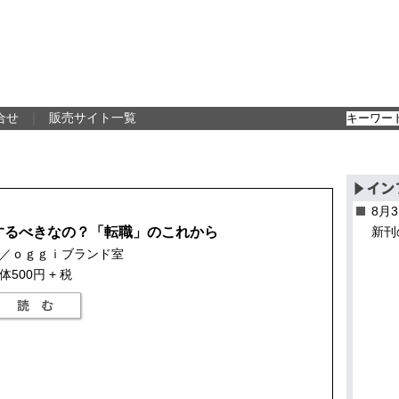
合せ
｜
販売サイト一覧
8月
するべきなの？「転職」のこれから
新刊
／ｏｇｇｉブランド室
体500円 + 税