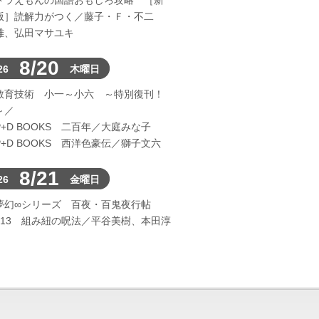
ドラえもんの国語おもしろ攻略 ［新
版］読解力がつく／藤子・Ｆ・不二
雄、弘田マサユキ
8/20
26
木曜日
教育技術 小一～小六 ～特別復刊！
～／
P+D BOOKS 二百年／大庭みな子
P+D BOOKS 西洋色豪伝／獅子文六
8/21
26
金曜日
夢幻∞シリーズ 百夜・百鬼夜行帖
113 組み紐の呪法／平谷美樹、本田淳