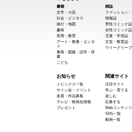
書籍
雑誌
文学・小説
ファッション・
社会・ビジネス
情報誌
旅行・地図
男性コミック誌
趣味
女性コミック誌
実用・教育
児童・学習誌
アート・教養・エンタ
文芸・教育誌・
メ
ウイークリーブ
事典・図鑑・語学・辞
書
こども
お知らせ
関連サイト
トピックス一覧
注目サイト
サイン会・イベント
学ぶ・育てる
各賞・作品募集
楽しむ
テレビ・映画化情報
応募する
プレゼント
Webコンテンツ
SNS一覧
動画一覧