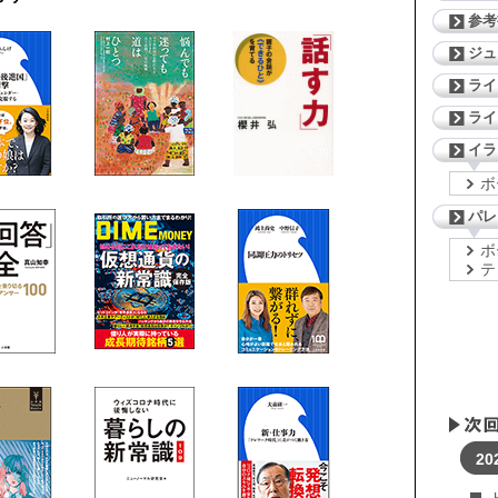
参考
ジ
ライ
ライ
イラ
ボ
パレ
ボ
テ
20