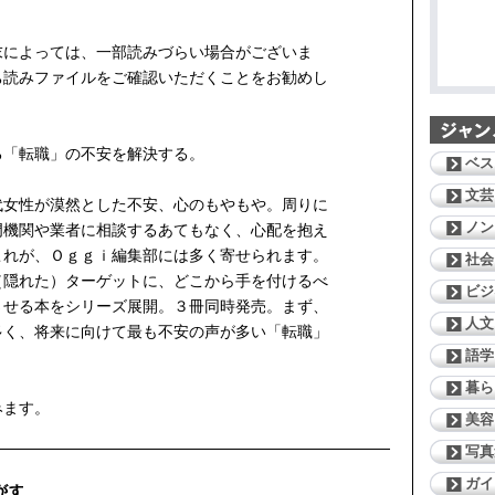
末によっては、一部読みづらい場合がございま
ち読みファイルをご確認いただくことをお勧めし
る「転職」の不安を解決する。
ベス
文芸
代女性が漠然とした不安、心のもやもや。周りに
ノン
門機関や業者に相談するあてもなく、心配を抱え
これが、Ｏｇｇｉ編集部には多く寄せられます。
社会
（隠れた）ターゲットに、どこから手を付けるべ
ビジ
させる本をシリーズ展開。３冊同時発売。まず、
人文
多く、将来に向けて最も不安の声が多い「転職」
語学
暮ら
みます。
美容
写真
ガイ