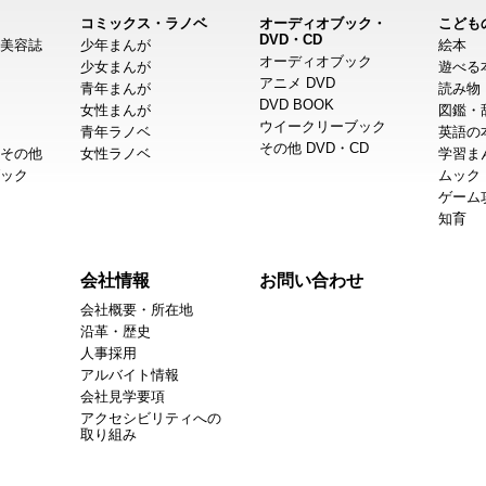
コミックス・ラノベ
オーディオブック・
こども
DVD・CD
美容誌
少年まんが
絵本
オーディオブック
少女まんが
遊べる
アニメ DVD
青年まんが
読み物
DVD BOOK
女性まんが
図鑑・
ウイークリーブック
青年ラノベ
英語の
その他 DVD・CD
その他
女性ラノベ
学習ま
ック
ムック
ゲーム
知育
会社情報
お問い合わせ
会社概要・所在地
沿革・歴史
人事採用
アルバイト情報
会社見学要項
アクセシビリティへの
取り組み