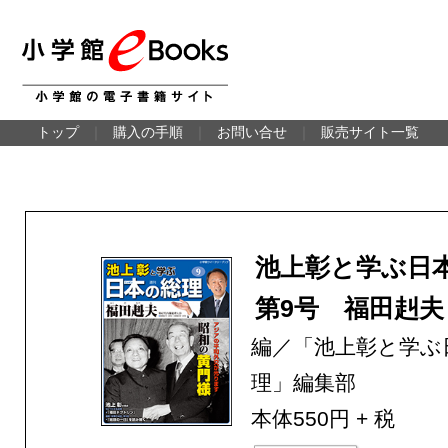
トップ
｜
購入の手順
｜
お問い合せ
｜
販売サイト一覧
池上彰と学ぶ日
第9号 福田赳夫
編／「池上彰と学ぶ
理」編集部
本体550円 + 税