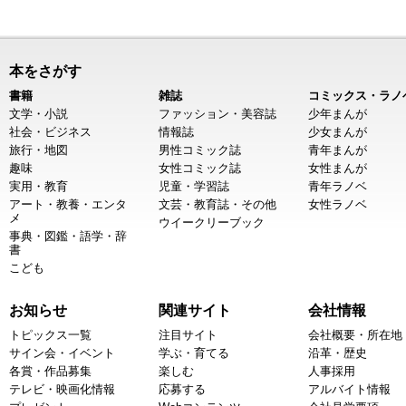
本をさがす
書籍
雑誌
コミックス・ラノ
文学・小説
ファッション・美容誌
少年まんが
社会・ビジネス
情報誌
少女まんが
旅行・地図
男性コミック誌
青年まんが
趣味
女性コミック誌
女性まんが
実用・教育
児童・学習誌
青年ラノベ
アート・教養・エンタ
文芸・教育誌・その他
女性ラノベ
メ
ウイークリーブック
事典・図鑑・語学・辞
書
こども
お知らせ
関連サイト
会社情報
トピックス一覧
注目サイト
会社概要・所在地
サイン会・イベント
学ぶ・育てる
沿革・歴史
各賞・作品募集
楽しむ
人事採用
テレビ・映画化情報
応募する
アルバイト情報