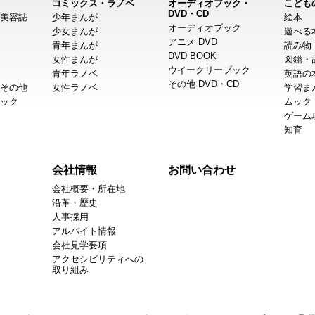
コミックス・ラノベ
オーディオブック・
こども
DVD・CD
美容誌
少年まんが
絵本
オーディオブック
少女まんが
遊べる
アニメ DVD
青年まんが
読み物
DVD BOOK
女性まんが
図鑑・
ウイークリーブック
青年ラノベ
英語の
その他 DVD・CD
その他
女性ラノベ
学習ま
ック
ムック
ゲーム
知育
会社情報
お問い合わせ
会社概要・所在地
沿革・歴史
人事採用
アルバイト情報
会社見学要項
アクセシビリティへの
取り組み