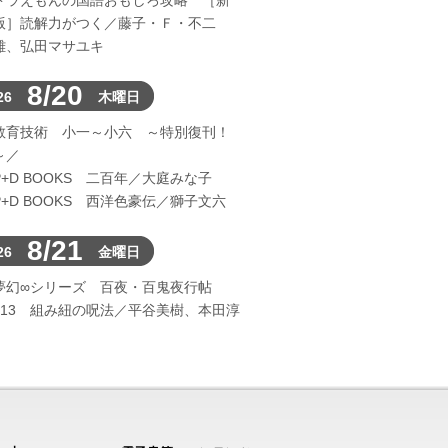
ドラえもんの国語おもしろ攻略 ［新
版］読解力がつく／藤子・Ｆ・不二
雄、弘田マサユキ
8/20
26
木曜日
教育技術 小一～小六 ～特別復刊！
～／
P+D BOOKS 二百年／大庭みな子
P+D BOOKS 西洋色豪伝／獅子文六
8/21
26
金曜日
夢幻∞シリーズ 百夜・百鬼夜行帖
113 組み紐の呪法／平谷美樹、本田淳