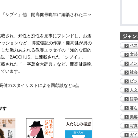
』『シブイ』他、開高健最晩年に編纂されたエッ
連載され、知性と痴性を見事にブレンドし、お酒
ァッションなど、博覧強記の作家・開高健が男の
ベス
くした魅力あふれる教養エッセイの「知的な痴的
文芸
誌「BACCHUS」に連載された「シブイ」、
ノン
連載された「一字萬金大辞典」など、開高健最晩
しています。
社会
ビジ
高健のスタイリストによる回顧談など5点
人文
語学
暮ら
美容
写真
ガイ