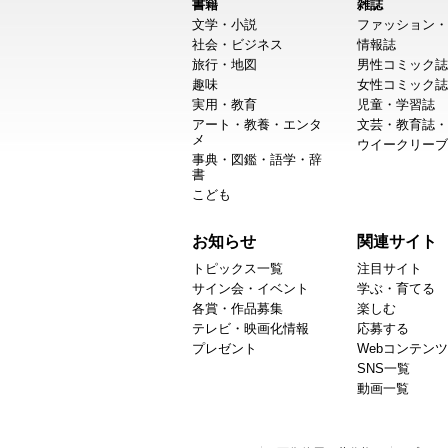
書籍
雑誌
文学・小説
ファッション・
社会・ビジネス
情報誌
旅行・地図
男性コミック誌
趣味
女性コミック誌
実用・教育
児童・学習誌
アート・教養・エンタ
文芸・教育誌・
メ
ウイークリーブ
事典・図鑑・語学・辞
書
こども
お知らせ
関連サイト
トピックス一覧
注目サイト
サイン会・イベント
学ぶ・育てる
各賞・作品募集
楽しむ
テレビ・映画化情報
応募する
プレゼント
Webコンテンツ
SNS一覧
動画一覧