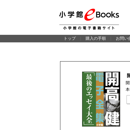
トップ
｜
購入の手順
｜
お問い
開
本