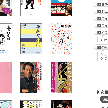
参考
ジ
ライ
ライ
イラ
ボ
パレ
ボ
テ
20