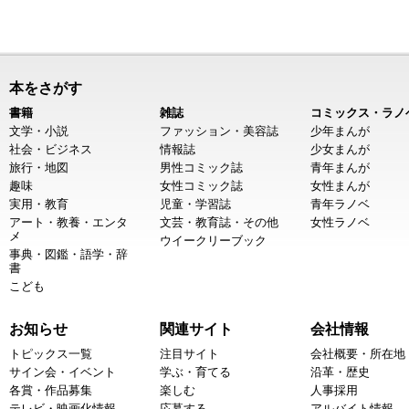
本をさがす
書籍
雑誌
コミックス・ラノ
文学・小説
ファッション・美容誌
少年まんが
社会・ビジネス
情報誌
少女まんが
旅行・地図
男性コミック誌
青年まんが
趣味
女性コミック誌
女性まんが
実用・教育
児童・学習誌
青年ラノベ
アート・教養・エンタ
文芸・教育誌・その他
女性ラノベ
メ
ウイークリーブック
事典・図鑑・語学・辞
書
こども
お知らせ
関連サイト
会社情報
トピックス一覧
注目サイト
会社概要・所在地
サイン会・イベント
学ぶ・育てる
沿革・歴史
各賞・作品募集
楽しむ
人事採用
テレビ・映画化情報
応募する
アルバイト情報