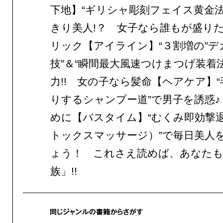
下地】“ギリシャ彫刻フェイス黄金法
きり美人!？ 女子なら誰もが盛り
リック【アイライン】“３割増の”デ
技”＆“瞬間最大風速つけまつげ装着
力!! 女の子なら髪命【ヘアケア】
りするシャンプー道”で男子を誘惑♪
めに【バスタイム】“むくみ即効撃退
トックスマッサージ）”で毎日美人
ょう！ これさえ読めば、あなたも
族」!!