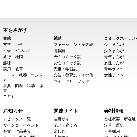
本をさがす
書籍
雑誌
コミックス・ラノ
文学・小説
ファッション・美容誌
少年まんが
社会・ビジネス
情報誌
少女まんが
旅行・地図
男性コミック誌
青年まんが
趣味
女性コミック誌
女性まんが
実用・教育
児童・学習誌
青年ラノベ
アート・教養・エンタ
文芸・教育誌・その他
女性ラノベ
メ
ウイークリーブック
事典・図鑑・語学・辞
書
こども
お知らせ
関連サイト
会社情報
トピックス一覧
注目サイト
会社概要・所在地
サイン会・イベント
学ぶ・育てる
沿革・歴史
各賞・作品募集
楽しむ
人事採用