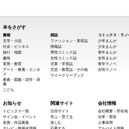
本をさがす
書籍
雑誌
コミックス・ラノ
文学・小説
ファッション・美容誌
少年まんが
社会・ビジネス
情報誌
少女まんが
旅行・地図
男性コミック誌
青年まんが
趣味
女性コミック誌
女性まんが
実用・教育
児童・学習誌
青年ラノベ
アート・教養・エンタ
文芸・教育誌・その他
女性ラノベ
メ
ウイークリーブック
事典・図鑑・語学・辞
書
こども
お知らせ
関連サイト
会社情報
トピックス一覧
注目サイト
会社概要・所在地
サイン会・イベント
学ぶ・育てる
沿革・歴史
各賞・作品募集
楽しむ
人事採用
テレビ・映画化情報
応募する
アルバイト情報