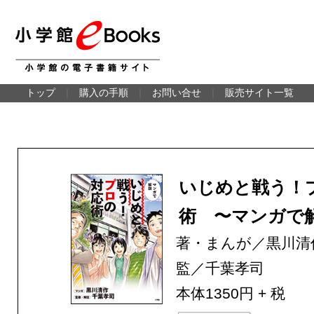
トップ
｜
購入の手順
｜
お問い合せ
｜
販売サイト一覧
いじめと戦う！
術 〜マンガで
著・まんが／黒川清
監／千葉孝司
本体1350円 + 税