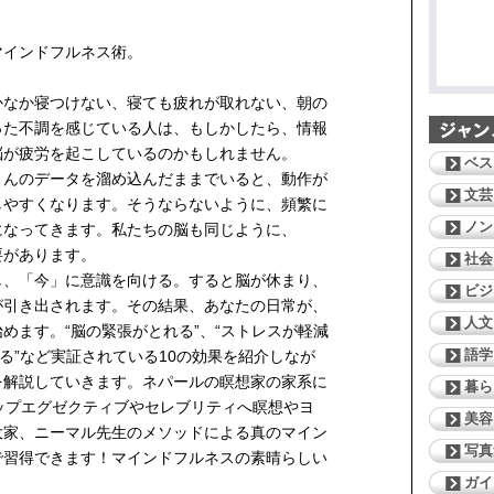
マインドフルネス術。
かなか寝つけない、寝ても疲れが取れない、朝の
った不調を感じている人は、もしかしたら、情報
脳が疲労を起こしているのかもしれません。
ベス
さんのデータを溜め込んだままでいると、動作が
文芸
しやすくなります。そうならないように、頻繁に
ノン
になってきます。私たちの脳も同じように、
要があります。
社会
し、「今」に意識を向ける。すると脳が休まり、
ビジ
が引き出されます。その結果、あなたの日常が、
人文
めます。“脳の緊張がとれる”、“ストレスが軽減
語学
する”など実証されている10の効果を紹介しなが
を解説していきます。ネパールの瞑想家の家系に
暮ら
ップエグゼクティブやセレブリティへ瞑想やヨ
美容
大家、ニーマル先生のメソッドによる真のマイン
写真
で習得できます！マインドフルネスの素晴らしい
ガイ