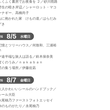
ふくふく書房でお夜食を ２／砂川雨路
野生の暗き岸辺／シャーロット・マコ
ーナギー、高橋尚子
山に抱かれた家 けもの道／はらだみ
ずき
8/5
26
水曜日
記憶とツリーハウス／何致和、三浦裕
子
中途半端な旅人は語る／鈴木保奈美
ぼくのうみ／ｎａｋａｂａｎ
星の集う場所／伊藤佐凪
8/7
26
金曜日
大人かわいいシールのハンドブック／
シール大臣
永尾柚乃ファーストフォトエッセイ
ゆのものがたり／永尾柚乃