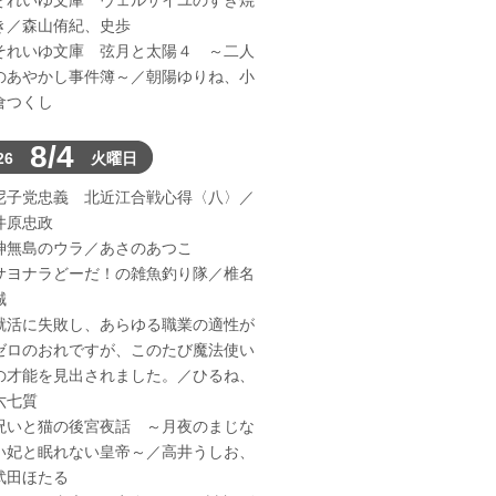
それいゆ文庫 ヴェルサイユのすき焼
き／森山侑紀、史歩
それいゆ文庫 弦月と太陽４ ～二人
のあやかし事件簿～／朝陽ゆりね、小
倉つくし
8/4
26
火曜日
尼子党忠義 北近江合戦心得〈八〉／
井原忠政
神無島のウラ／あさのあつこ
サヨナラどーだ！の雑魚釣り隊／椎名
誠
就活に失敗し、あらゆる職業の適性が
ゼロのおれですが、このたび魔法使い
の才能を見出されました。／ひるね、
六七質
呪いと猫の後宮夜話 ～月夜のまじな
い妃と眠れない皇帝～／高井うしお、
武田ほたる