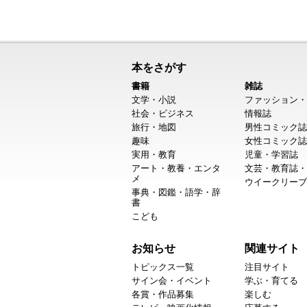
本をさがす
書籍
雑誌
文学・小説
ファッション・
社会・ビジネス
情報誌
旅行・地図
男性コミック誌
趣味
女性コミック誌
実用・教育
児童・学習誌
アート・教養・エンタ
文芸・教育誌・
メ
ウイークリーブ
事典・図鑑・語学・辞
書
こども
お知らせ
関連サイト
トピックス一覧
注目サイト
サイン会・イベント
学ぶ・育てる
各賞・作品募集
楽しむ