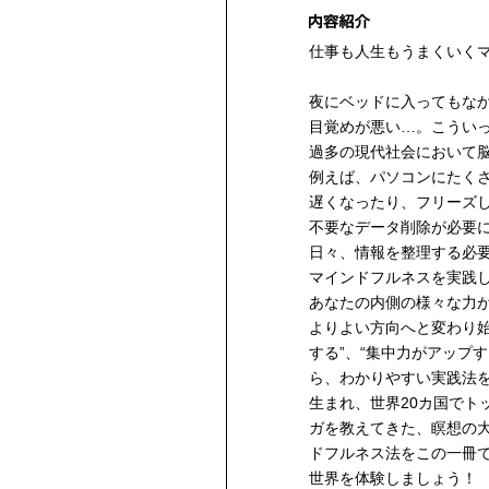
仕事も人生もうまくいく
夜にベッドに入ってもな
目覚めが悪い…。こうい
過多の現代社会において
例えば、パソコンにたく
遅くなったり、フリーズ
不要なデータ削除が必要
日々、情報を整理する必
マインドフルネスを実践
あなたの内側の様々な力
よりよい方向へと変わり始
する”、“集中力がアップ
ら、わかりやすい実践法
生まれ、世界20カ国でト
ガを教えてきた、瞑想の
ドフルネス法をこの一冊
世界を体験しましょう！