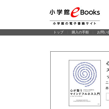
トップ
｜
購入の手順
｜
お問い
ニ
本