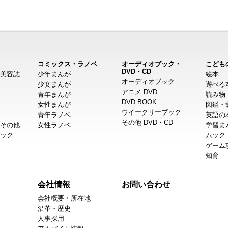
コミックス・ラノベ
オーディオブック・
こども
DVD・CD
美容誌
少年まんが
絵本
オーディオブック
少女まんが
遊べる
アニメ DVD
青年まんが
読み物
DVD BOOK
女性まんが
図鑑・
ウイークリーブック
青年ラノベ
英語の
その他 DVD・CD
その他
女性ラノベ
学習ま
ック
ムック
ゲーム
知育
会社情報
お問い合わせ
会社概要・所在地
沿革・歴史
人事採用