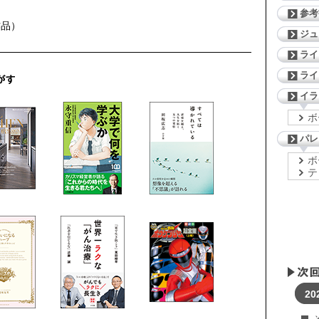
参考
作品）
ジ
ライ
ライ
イラ
ボ
パレ
ボ
テ
20