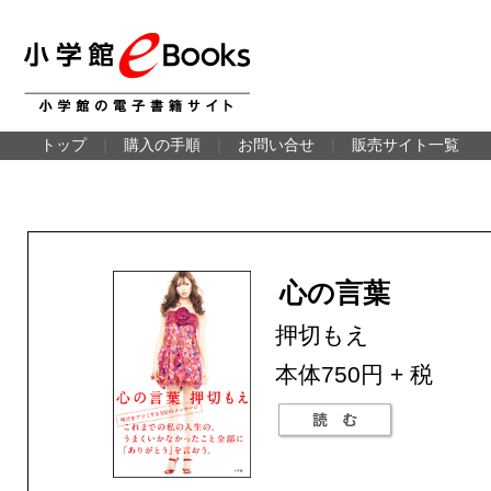
トップ
｜
購入の手順
｜
お問い合せ
｜
販売サイト一覧
心の言葉
押切もえ
本体750円 + 税