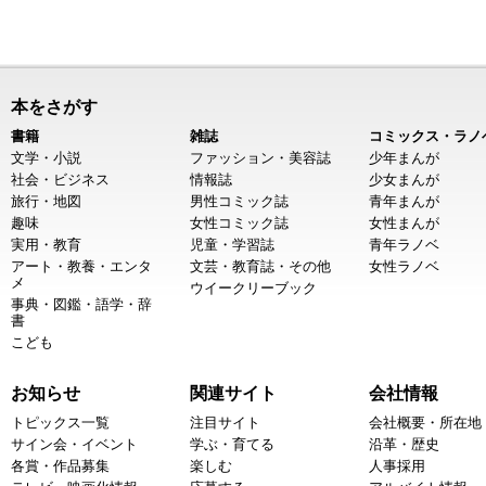
本をさがす
書籍
雑誌
コミックス・ラノ
文学・小説
ファッション・美容誌
少年まんが
社会・ビジネス
情報誌
少女まんが
旅行・地図
男性コミック誌
青年まんが
趣味
女性コミック誌
女性まんが
実用・教育
児童・学習誌
青年ラノベ
アート・教養・エンタ
文芸・教育誌・その他
女性ラノベ
メ
ウイークリーブック
事典・図鑑・語学・辞
書
こども
お知らせ
関連サイト
会社情報
トピックス一覧
注目サイト
会社概要・所在地
サイン会・イベント
学ぶ・育てる
沿革・歴史
各賞・作品募集
楽しむ
人事採用