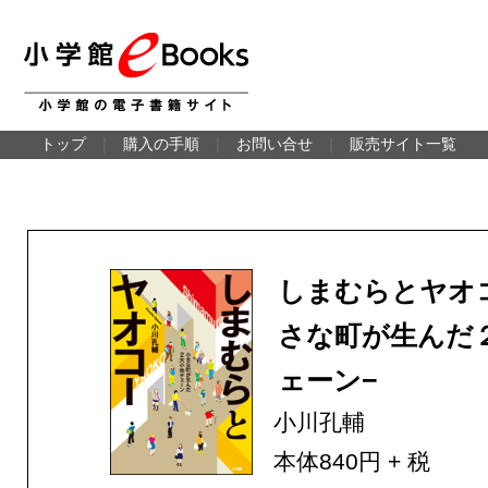
トップ
｜
購入の手順
｜
お問い合せ
｜
販売サイト一覧
しまむらとヤオ
さな町が生んだ
ェーン−
小川孔輔
本体840円 + 税