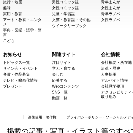
旅行・地図
男性コミック誌
青年まんが
趣味
女性コミック誌
女性まんが
実用・教育
児童・学習誌
青年ラノベ
アート・教養・エンタ
文芸・教育誌・その他
女性ラノベ
メ
ウイークリーブック
事典・図鑑・語学・辞
書
こども
お知らせ
関連サイト
会社情報
トピックス一覧
注目サイト
会社概要・所在地
サイン会・イベント
学ぶ・育てる
沿革・歴史
各賞・作品募集
楽しむ
人事採用
テレビ・映画化情報
応募する
アルバイト情報
プレゼント
Webコンテンツ
会社見学要項
SNS一覧
アクセシビリティ
取り組み
動画一覧
画像使用・著作権
プライバシーポリシー・ソーシャルメデ
掲載の記事・写真・イラスト等のすべ