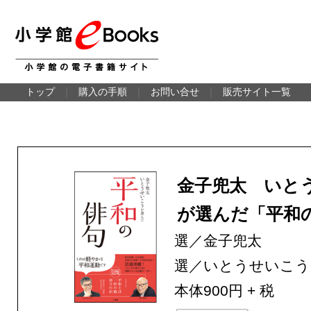
トップ
｜
購入の手順
｜
お問い合せ
｜
販売サイト一覧
金子兜太 いと
が選んだ「平和
選／金子兜太
選／いとうせいこう
本体900円 + 税