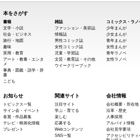
本をさがす
書籍
雑誌
コミックス・ラノ
文学・小説
ファッション・美容誌
少年まんが
社会・ビジネス
情報誌
少女まんが
旅行・地図
男性コミック誌
青年まんが
趣味
女性コミック誌
女性まんが
実用・教育
児童・学習誌
青年ラノベ
アート・教養・エンタ
文芸・教育誌・その他
女性ラノベ
メ
ウイークリーブック
事典・図鑑・語学・辞
書
こども
お知らせ
関連サイト
会社情報
トピックス一覧
注目サイト
会社概要・所在地
サイン会・イベント
学ぶ・育てる
沿革・歴史
各賞・作品募集
楽しむ
人事採用
テレビ・映画化情報
応募する
アルバイト情報
プレゼント
Webコンテンツ
会社見学要項
SNS一覧
アクセシビリティ