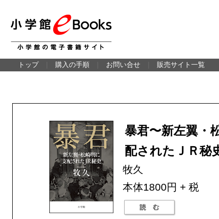
トップ
｜
購入の手順
｜
お問い合せ
｜
販売サイト一覧
暴君〜新左翼・
配されたＪＲ秘
牧久
本体1800円 + 税