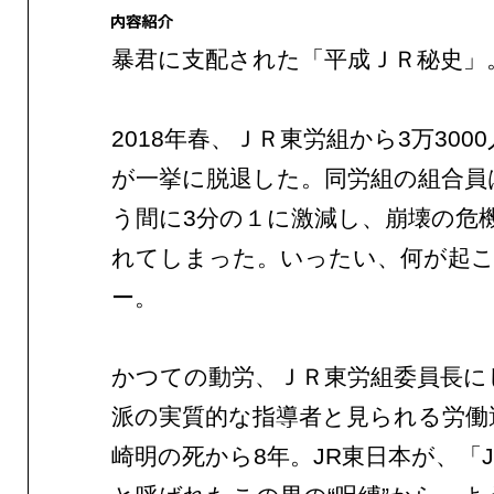
暴君に支配された「平成ＪＲ秘史」
2018年春、ＪＲ東労組から3万300
が一挙に脱退した。同労組の組合員
う間に3分の１に激減し、崩壊の危
れてしまった。いったい、何が起
ー。
かつての動労、ＪＲ東労組委員長に
派の実質的な指導者と見られる労働
崎明の死から8年。JR東日本が、「