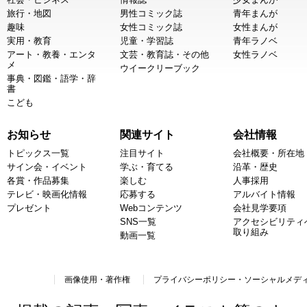
旅行・地図
男性コミック誌
青年まんが
趣味
女性コミック誌
女性まんが
実用・教育
児童・学習誌
青年ラノベ
アート・教養・エンタ
文芸・教育誌・その他
女性ラノベ
メ
ウイークリーブック
事典・図鑑・語学・辞
書
こども
お知らせ
関連サイト
会社情報
トピックス一覧
注目サイト
会社概要・所在地
サイン会・イベント
学ぶ・育てる
沿革・歴史
各賞・作品募集
楽しむ
人事採用
テレビ・映画化情報
応募する
アルバイト情報
プレゼント
Webコンテンツ
会社見学要項
SNS一覧
アクセシビリティ
取り組み
動画一覧
画像使用・著作権
プライバシーポリシー・ソーシャルメデ