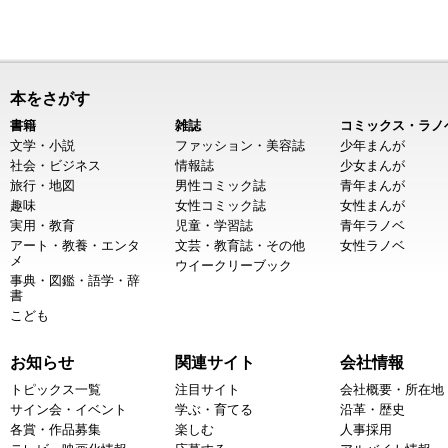
本をさがす
書籍
雑誌
コミックス・ラノ
文学・小説
ファッション・美容誌
少年まんが
社会・ビジネス
情報誌
少女まんが
旅行・地図
男性コミック誌
青年まんが
趣味
女性コミック誌
女性まんが
実用・教育
児童・学習誌
青年ラノベ
アート・教養・エンタ
文芸・教育誌・その他
女性ラノベ
メ
ウイークリーブック
事典・図鑑・語学・辞
書
こども
お知らせ
関連サイト
会社情報
トピックス一覧
注目サイト
会社概要・所在地
サイン会・イベント
学ぶ・育てる
沿革・歴史
各賞・作品募集
楽しむ
人事採用