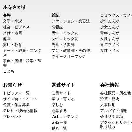
本をさがす
書籍
雑誌
コミックス・ラノ
文学・小説
ファッション・美容誌
少年まんが
社会・ビジネス
情報誌
少女まんが
旅行・地図
男性コミック誌
青年まんが
趣味
女性コミック誌
女性まんが
実用・教育
児童・学習誌
青年ラノベ
アート・教養・エンタ
文芸・教育誌・その他
女性ラノベ
メ
ウイークリーブック
事典・図鑑・語学・辞
書
こども
お知らせ
関連サイト
会社情報
トピックス一覧
注目サイト
会社概要・所在地
サイン会・イベント
学ぶ・育てる
沿革・歴史
各賞・作品募集
楽しむ
人事採用
テレビ・映画化情報
応募する
アルバイト情報
プレゼント
Webコンテンツ
会社見学要項
SNS一覧
アクセシビリティ
取り組み
動画一覧