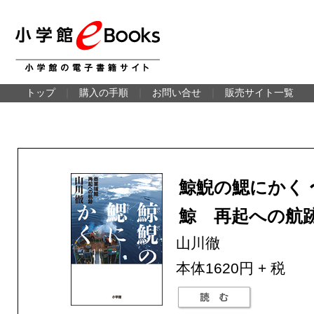
トップ
｜
購入の手順
｜
お問い合せ
｜
販売サイト一覧
鯨鯢の鰓にかく 
鯨 再起への航
山川徹
本体1620円 + 税