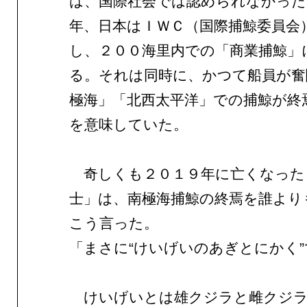
は、国際社会では認められなかった
年、日本はＩＷＣ（国際捕鯨委員会
し、２００海里内での「商業捕鯨」
る。それは同時に、かつて船員が奮
極海」「北西太平洋」での捕鯨が終
を意味していた。
奇しくも２０１９年に亡くなった
士」は、南極海捕鯨の終焉を誰より
こう言った。
「まさに“けいげいのあぎとにかく
けいげいとは雄クジラと雌クジラ