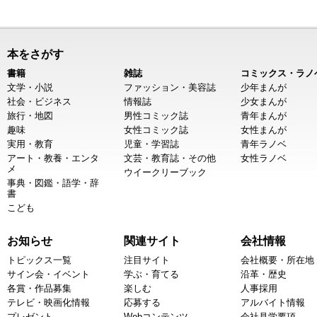
本をさがす
書籍
雑誌
コミックス・ラノ
文学・小説
ファッション・美容誌
少年まんが
社会・ビジネス
情報誌
少女まんが
旅行・地図
男性コミック誌
青年まんが
趣味
女性コミック誌
女性まんが
実用・教育
児童・学習誌
青年ラノベ
アート・教養・エンタ
文芸・教育誌・その他
女性ラノベ
メ
ウイークリーブック
事典・図鑑・語学・辞
書
こども
お知らせ
関連サイト
会社情報
トピックス一覧
注目サイト
会社概要・所在地
サイン会・イベント
学ぶ・育てる
沿革・歴史
各賞・作品募集
楽しむ
人事採用
テレビ・映画化情報
応募する
アルバイト情報
プレゼント
Webコンテンツ
会社見学要項