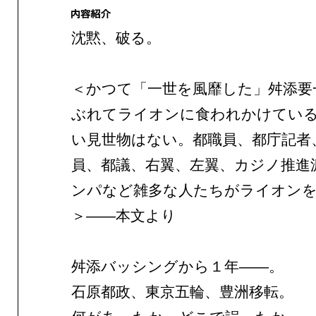
沈黙、破る。
＜かつて「一世を風靡した」舛添要
ぶれてライオンに食われかけてい
い見世物はない。都職員、都庁記者
員、都議、右翼、左翼、カジノ推進
ンパなど雑多な人たちがライオン
＞——本文より
舛添バッシングから１年——。
石原都政、東京五輪、豊洲移転。